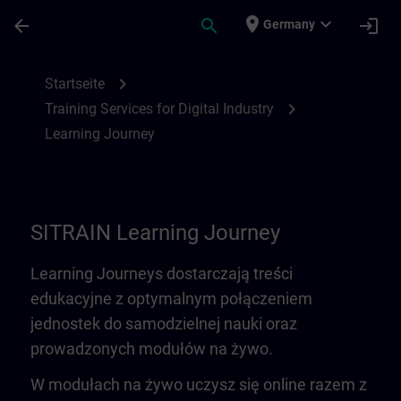
Für Hauptinhalt überspringen
Seite wurde geladen
place
expand_more
arrow_back
search
login
Germany
Learning Journey | SITRAIN
chevron_right
Startseite
chevron_right
Training Services for Digital Industry
Learning Journey
SITRAIN Learning Journey
Learning Journeys dostarczają treści
edukacyjne z optymalnym połączeniem
jednostek do samodzielnej nauki oraz
prowadzonych modułów na żywo.
W modułach na żywo uczysz się online razem z