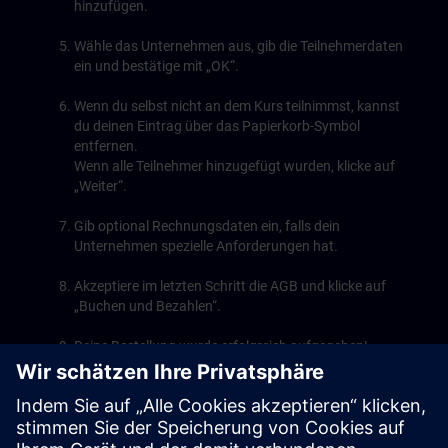
hinzufügen.
Wähle das Unternehmen aus, gib die Teilnehmerdaten
ein und bestätige mit „OK“.
Wenn du selbst nicht an dem Kurs teilnimmst, kannst
du deinen Eintrag über das Papierkorb-Symbol
entfernen.
Wenn alle Teilnehmer hinzugefügt wurden, klicke auf
„Weiter“.
Gib optional Rechnungsdaten ein, falls dein
Unternehmen spezielle Anforderungen hat.
Akzeptiere im letzten Schritt die AGB und klicke auf
„Buchen und Bezahlen“.
Deine Bestellung wurde erfolgreich aufgegeben!