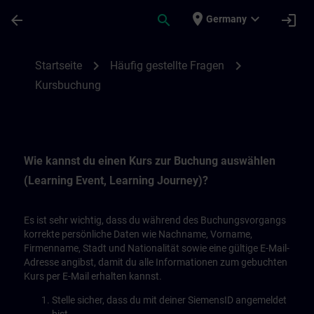
Für Hauptinhalt überspringen
Seite wurde geladen
place
expand_more
arrow_back
search
login
Germany
Kursbuchung | SITRAIN
chevron_right
chevron_right
Startseite
Häufig gestellte Fragen
Kursbuchung
Wie kannst du einen Kurs zur Buchung auswählen
(Learning Event, Learning Journey)?
Es ist sehr wichtig, dass du während des Buchungsvorgangs
korrekte persönliche Daten wie Nachname, Vorname,
Firmenname, Stadt und Nationalität sowie eine gültige E-Mail-
Adresse angibst, damit du alle Informationen zum gebuchten
Kurs per E-Mail erhalten kannst.
Stelle sicher, dass du mit deiner SiemensID angemeldet