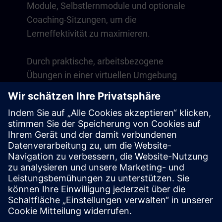
Module, Selbstlernmodule und optionale
Coaching-Sitzungen, um die
Lerneffektivität zu maximieren.
Durch praktische, arbeitsbezogene
Übungen in einer virtuellen Umgebung
entwickeln Sie Fähigkeiten, die direkt in
Ihrem Arbeitsalltag anwendbar sind. Das
Lernen geht über den Kurs hinaus mit
einer einjährigen Mitgliedschaft auf
unserer digitalen Lernplattform SITRAIN
access.
Übersicht