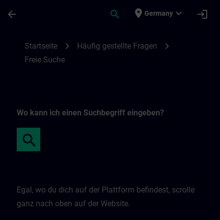
Für Hauptinhalt überspringen
Seite wurde geladen
place
expand_more
arrow_back
search
login
Germany
Freie Suche | SITRAIN
chevron_right
chevron_right
Startseite
Häufig gestellte Fragen
Freie Suche
Wo kann ich einen Suchbegriff eingeben?
Egal, wo du dich auf der Plattform befindest, scrolle
ganz nach oben auf der Website.