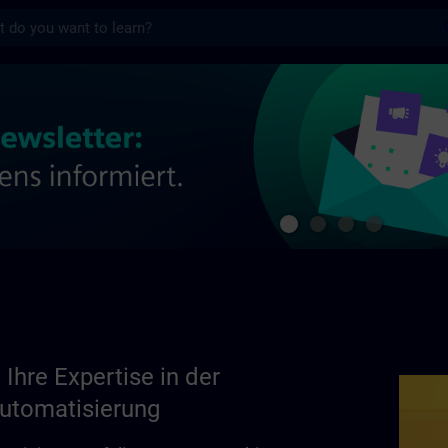
s
now-how in der industriellen Automatisier
 Ihre Expertise in der
Automatisierung