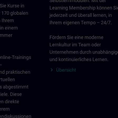
Selbstlernmodulen. Mit der
Sie Kurse in
Learning Membership können Si
 170 globalen
jederzeit und überall lernen, in
n Ihrem
Ihrem eigenen Tempo – 24/7.
in einem
zimmer
Fördern Sie eine moderne
Lernkultur im Team oder
Unternehmen durch unabhängig
line-Trainings
und kontinuierliches Lernen.
-
Übersicht
und praktischen
rtuellen
es abgestimmt
iele. Diese
en direkte
serem
endiskussionen