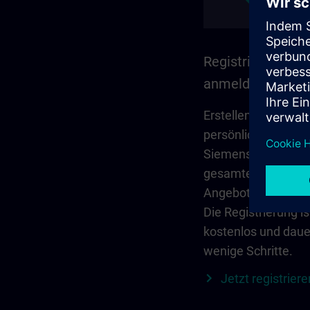
Registrieren und
anmelden
Erstellen Sie Ihr
persönliches Konto
Siemens ID, um auf
gesamte SITRAIN-
Angebot zuzugreife
Die Registrierung is
kostenlos und daue
wenige Schritte.
Jetzt registriere