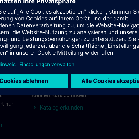
Finden Sie den
SITRAIN in
richtigen Kurs für sich
Region
Suchen Sie direkt mit
Alles, was 
 über
Schlüsselwörtern und
wichtig ist
 das
Filtern – oder stöbern Sie
lokale Kon
nach Kategorien im
mehr auf ei
n.
Katalog, um Ihren
Region 
t
idealen Kurs zu finden.
rt nur
Katalog erkunden
n