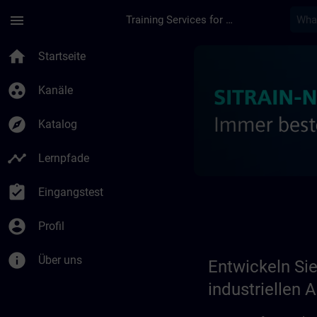
Für Hauptinhalt überspringen
Seite wurde geladen
menu
Training Services for Digital Industries
Entwickeln Sie Ihr K
home
Startseite
group_work
Kanäle
explore
Katalog
timeline
Lernpfade
assignment_turned_in
Eingangstest
account_circle
Profil
info
Über uns
Entwickeln Sie
industriellen 