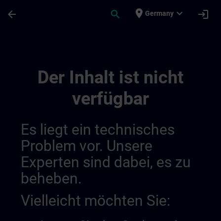
Für Hauptinhalt überspringen
Seite wurde geladen
place
expand_more
arrow_back
search
login
Germany
Desenvolva A Sua Experiência Em Automa
Der Inhalt ist nicht
verfügbar
Es liegt ein technisches
Problem vor. Unsere
Experten sind dabei, es zu
beheben.
Vielleicht möchten Sie: