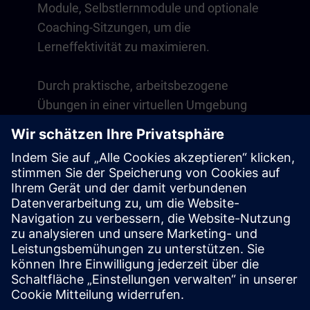
Module, Selbstlernmodule und optionale
Coaching-Sitzungen, um die
Lerneffektivität zu maximieren.
Durch praktische, arbeitsbezogene
Übungen in einer virtuellen Umgebung
entwickeln Sie Fähigkeiten, die direkt in
Ihrem Arbeitsalltag anwendbar sind. Das
Lernen geht über den Kurs hinaus mit
einer einjährigen Mitgliedschaft auf
unserer digitalen Lernplattform SITRAIN
access.
Übersicht