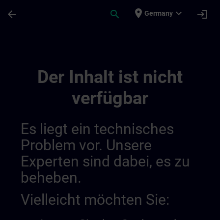
Für Hauptinhalt überspringen
Seite wurde geladen
place
expand_more
arrow_back
search
login
Germany
Channel Check Private | SITRAIN
Der Inhalt ist nicht
verfügbar
Es liegt ein technisches
Problem vor. Unsere
Experten sind dabei, es zu
beheben.
Vielleicht möchten Sie: