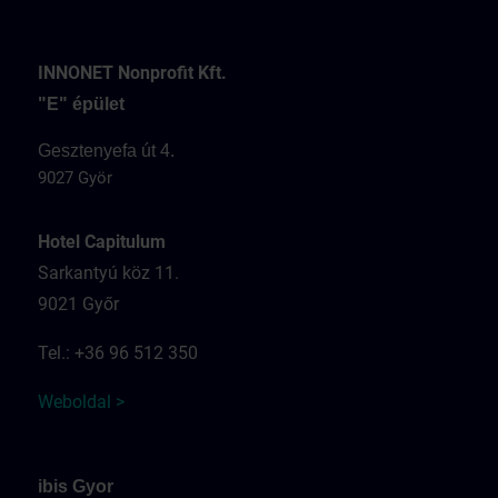
INNONET Nonprofit Kft.
"E" épület
Gesztenyefa út 4.
9027 Györ
Hotel Capitulum
Sarkantyú köz 11.
9021 Győr
Tel.: +36 96 512 350
Weboldal >
ibis Gyor