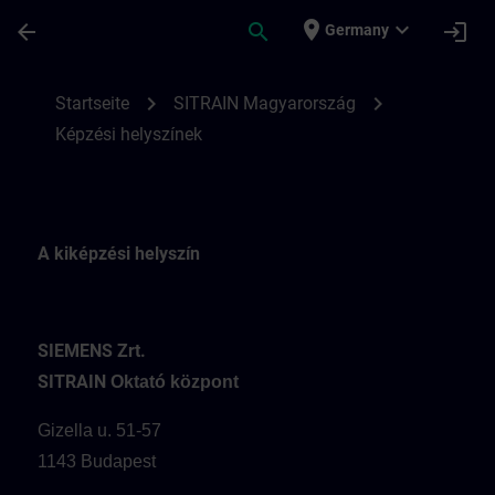
Für Hauptinhalt überspringen
Seite wurde geladen
place
expand_more
arrow_back
search
login
Germany
A SITRAIN Hungary képzési helyszínei | S
chevron_right
chevron_right
Startseite
SITRAIN Magyarország
Képzési helyszínek
A kiképzési helyszín
SIEMENS Zrt.
SITRAIN
Oktató központ
Gizella u. 51-57
1143 Budapest