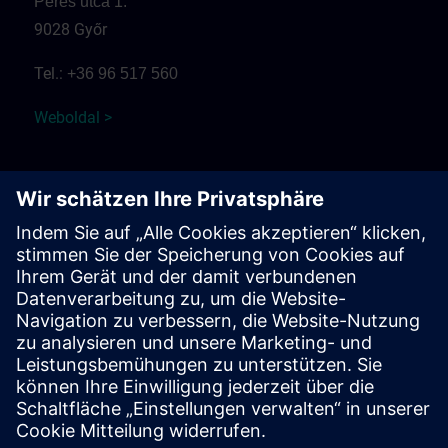
Peres utca 1.
9028 Győr
Tel.:
+36 96 517 560
Weboldal >
Fehér Akác Motel
Fehérvári út
9099 Pér
Tel.:
+36 30 937 0817
Weboldal >
Érkezés és parkolás