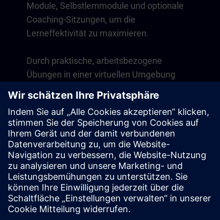
Module, Selbstlernmodule und optionale
Coaching-Sitzungen, um die
Lerneffektivität zu maximieren.
Durch praktische, arbeitsbezogene
Übungen in einer virtuellen Umgebung
entwickeln Sie Fähigkeiten, die direkt in
Ihrem Arbeitsalltag anwendbar sind. Das
Lernen geht über den Kurs hinaus mit
einer einjährigen Mitgliedschaft auf
unserer digitalen Lernplattform SITRAIN
access.
Übersicht