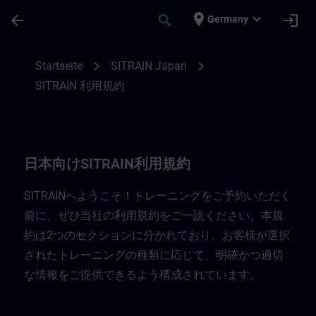
Für Hauptinhalt überspringen
Seite wurde geladen
place
expand_more
arrow_back
search
login
Germany
日本向けSITRAIN利用規約 | SITRAIN
chevron_right
chevron_right
Startseite
SITRAIN Japan
SITRAIN 利用規約
日本向けSITRAIN利用規約
SITRAINへようこそ！トレーニングをご予約いただく
前に、ぜひ当社の利用規約をご一読ください。本規
約は2つのセクションに分かれており、お客様が選択
されたトレーニングの種類に応じて、明確かつ適切
な情報をご提供できるよう構成されています。