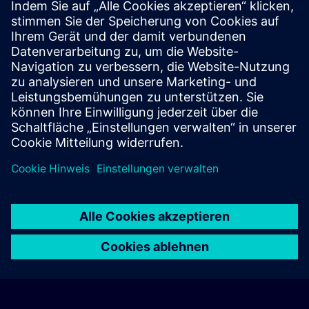
対面式、教室形式、およびオンサイトでのトレー
ニングセッション
リモートアクセスによるライブ・オンライントレ
ーニングセッション
ワークショップ形式のトレーニング
トレーニング補足規約はこちらをご覧ください > >
© Siemens AG 2026
home
group_work
explore
timeline
more_horiz
Corporate Information
Cookie-Hinweis
Nutzungsbedingungen &
Startseite
Kanäle
Katalog
Lernpfade
Mehr
Datenschutzerklärung
Kontakt