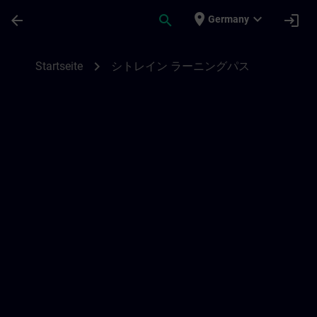
Für Hauptinhalt überspringen
Seite wurde geladen
place
expand_more
arrow_back
search
login
Germany
シトレイン ラーニングパス | SITRAIN
chevron_right
Startseite
シトレイン ラーニングパス