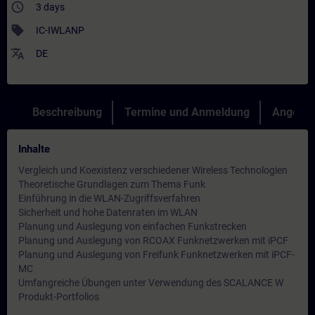
access_time
3 days
sell
IC-IWLANP
translate
DE
Beschreibung
Termine und Anmeldung
Angebot
Inhalte
Vergleich und Koexistenz verschiedener Wireless Technologien
Theoretische Grundlagen zum Thema Funk
Einführung in die WLAN-Zugriffsverfahren
Sicherheit und hohe Datenraten im WLAN
Planung und Auslegung von einfachen Funkstrecken
Planung und Auslegung von RCOAX Funknetzwerken mit iPCF
Planung und Auslegung von Freifunk Funknetzwerken mit iPCF-
MC
Umfangreiche Übungen unter Verwendung des SCALANCE W
Produkt-Portfolios