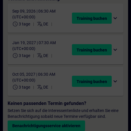
Sep 09, 2026 | 06:30 AM
(UTC+00:00)
expand_more
Training buchen
schedule
translate
3 tage
DE
Jan 19, 2027 | 07:30 AM
(UTC+00:00)
expand_more
Training buchen
schedule
translate
3 tage
DE
Oct 05, 2027 | 06:30 AM
(UTC+00:00)
expand_more
Training buchen
schedule
translate
3 tage
DE
Keinen passenden Termin gefunden?
Setzen Sie sich auf die Interessentenliste und erhalten Sie eine
Benachrichtigung sobald neue Termine verfügbar sind.
Benachrichtigungsservice aktivieren