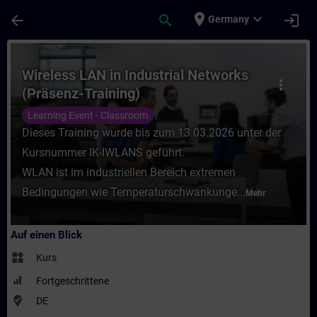
Für Hauptinhalt überspringen
Seite wurde geladen
place
expand_more
arrow_back
search
login
Germany
Kurs - Wireless LAN in Industrial Networks
Wireless LAN in Industrial Networks
more_vert
(Präsenz-Training)
Learning Event - Classroom
Dieses Training wurde bis zum 13.03.2026 unter der
Kursnummer IK-IWLANS geführt.
WLAN ist im industriellen Bereich extremen
Bedingungen wie Temperaturschwankunge...
Mehr
Auf einen Blick
widgets
Kurs
Fortgeschrittene
where_to_vote
DE