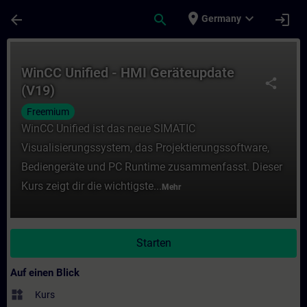
Für Hauptinhalt überspringen
Seite wurde geladen
place
expand_more
arrow_back
search
login
Germany
Kurs - WinCC Unified - HMI Geräteupdate (
WinCC Unified - HMI Geräteupdate
share
(V19)
Freemium
WinCC Unified ist das neue SIMATIC
Visualisierungssystem, das Projektierungssoftware,
Bediengeräte und PC Runtime zusammenfasst. Dieser
Kurs zeigt dir die wichtigste...
Mehr
Starten
Auf einen Blick
widgets
Kurs