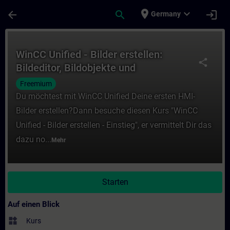
Für Hauptinhalt überspringen
Seite wurde geladen
place
expand_more
arrow_back
search
login
Germany
Kurs - WinCC Unified - Bilder erstellen: Bi
WinCC Unified - Bilder erstellen:
share
Bildeditor, Bildobjekte und
Begrifflichkeiten (V20)
Freemium
Du möchtest mit WinCC Unified Deine ersten HMI-
Bilder erstellen?Dann besuche diesen Kurs "WinCC
Unified - Bilder erstellen - Einstieg", er vermittelt Dir das
dazu no...
Mehr
Starten
Auf einen Blick
widgets
Kurs