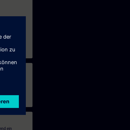
fügbar sind.
end ein