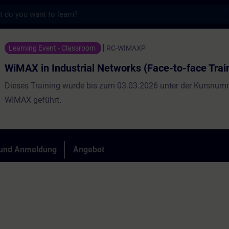
s
strial Networks (Face-to-face Training) - T
Learning Event - Classroom
RC-WIMAXP
WiMAX in Industrial Networks (Face-to-face Trai
Dieses Training wurde bis zum 03.03.2026 unter der Kursnumm
WIMAX geführt.
 und Anmeldung
Angebot