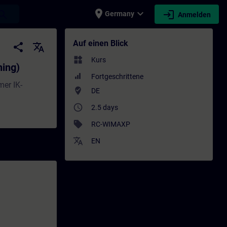
place
expand_more
login
earch
Germany
Anmelden
raining - Schulung - Weiterbildung | SITRA
Auf einen Blick
share
translate
widgets
Kurs
ning)
Fortgeschrittene
er IK-
where_to_vote
DE
access_time
2.5 days
sell
RC-WIMAXP
translate
EN