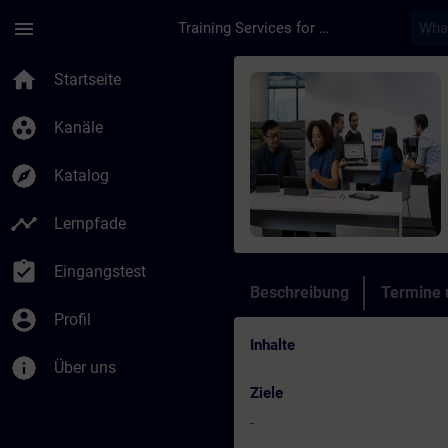
Für Hauptinhalt überspringen
Seite wurde geladen
menu
Training Services for Digital Industries
Kurs - WiMAX in Indu
home
Startseite
group_work
Kanäle
explore
Katalog
timeline
Lernpfade
assignment_turned_in
Eingangstest
Beschreibung
Termine
account_circle
Profil
Inhalte
info
Über uns
Ziele
-