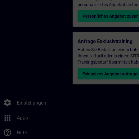
personalisiertes Angebot an Ihr
Persönliches Angebot zuse
Anfrage Exklusivtraining
Haben Sie Bedarf an einem höhe
Ihnen, virtuell oder in einem S
Trainingsbedarf übermittelt hab
Exklusives Angebot anfrage
settings
Einstellungen
apps
Apps
help_outline
Hilfe