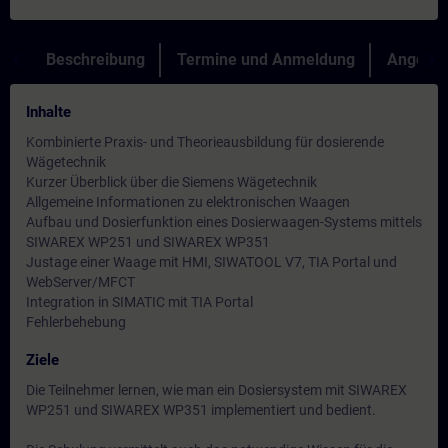
Beschreibung
Termine und Anmeldung
Angebot
Inhalte
Kombinierte Praxis- und Theorieausbildung für dosierende
Wägetechnik
Kurzer Überblick über die Siemens Wägetechnik
Allgemeine Informationen zu elektronischen Waagen
Aufbau und Dosierfunktion eines Dosierwaagen-Systems mittels
SIWAREX WP251 und SIWAREX WP351
Justage einer Waage mit HMI, SIWATOOL V7, TIA Portal und
WebServer/MFCT
Integration in SIMATIC mit TIA Portal
Fehlerbehebung
Ziele
Die Teilnehmer lernen, wie man ein Dosiersystem mit SIWAREX
WP251 und SIWAREX WP351 implementiert und bedient.