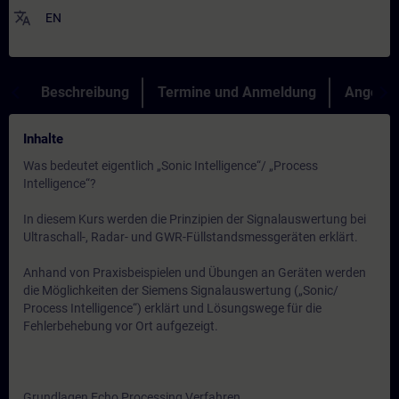
translate
EN
Beschreibung
Termine und Anmeldung
Angebot
Inhalte
Was bedeutet eigentlich „Sonic Intelligence“/ „Process
Intelligence“?
In diesem Kurs werden die Prinzipien der Signalauswertung bei
Ultraschall-, Radar- und GWR-Füllstandsmessgeräten erklärt.
Anhand von Praxisbeispielen und Übungen an Geräten werden
die Möglichkeiten der Siemens Signalauswertung („Sonic/
Process Intelligence“) erklärt und Lösungswege für die
Fehlerbehebung vor Ort aufgezeigt.
Grundlagen Echo Processing Verfahren