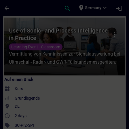
Für Hauptinhalt überspringen
Seite wurde geladen
place
expand_more
arrow_back
search
login
Germany
Kurs - Use of Sonic- and Process Intelligen
Use of Sonic- and Process Intelligence
more_vert
in Practice
Learning Event - Classroom
Vermittlung von Kenntnissen zur Signalauswertung bei
Ultraschall- Radar- und GWR-Füllstandsmessgeräten.
Auf einen Blick
widgets
Kurs
Grundlegende
where_to_vote
DE
access_time
2 days
sell
SC-PI2-SPI