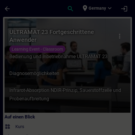
Für Hauptinhalt überspringen
Seite wurde geladen
place
expand_more
arrow_back
search
login
Germany
Kurs - ULTRAMAT 23 Fortgeschrittene Anwe
ULTRAMAT 23 Fortgeschrittene
more_vert
Anwender
Learning Event - Classroom
Bedienung und Inbetriebnahme ULTRAMAT 23
Diagnosemöglichkeiten
Infrarot-Absorption NDIR-Prinzip, Sauerstoffzelle und
Probenaufbreitung
Auf einen Blick
widgets
Kurs