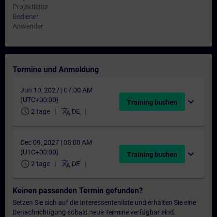
Projektleiter
Bediener
Anwender
Termine und Anmeldung
Jun 10, 2027 | 07:00 AM
(UTC+00:00)
expand_more
Training buchen
schedule
translate
2 tage
DE
Dec 09, 2027 | 08:00 AM
(UTC+00:00)
expand_more
Training buchen
schedule
translate
2 tage
DE
Keinen passenden Termin gefunden?
Setzen Sie sich auf die Interessentenliste und erhalten Sie eine
Benachrichtigung sobald neue Termine verfügbar sind.