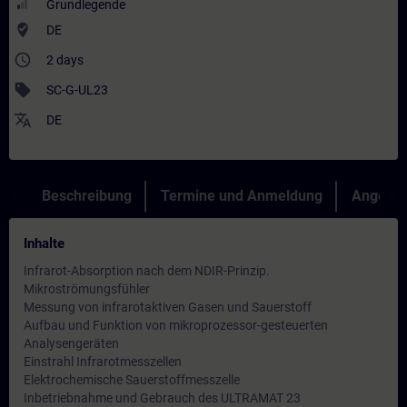
Grundlegende
where_to_vote
DE
access_time
2 days
sell
SC-G-UL23
translate
DE
Beschreibung
Termine und Anmeldung
Angebot
Inhalte
Infrarot-Absorption nach dem NDIR-Prinzip.
Mikroströmungsfühler
Messung von infrarotaktiven Gasen und Sauerstoff
Aufbau und Funktion von mikroprozessor-gesteuerten
Analysengeräten
Einstrahl Infrarotmesszellen
Elektrochemische Sauerstoffmesszelle
Inbetriebnahme und Gebrauch des ULTRAMAT 23