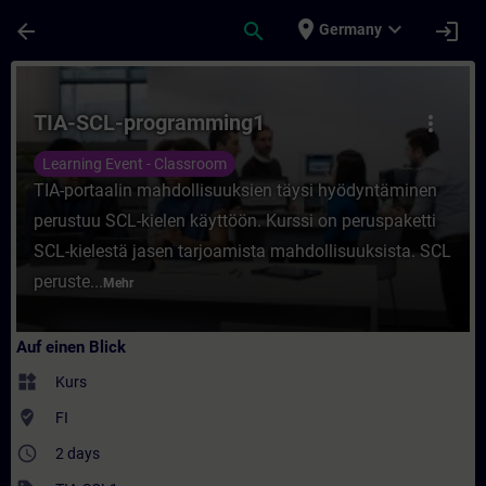
Für Hauptinhalt überspringen
Seite wurde geladen
place
expand_more
arrow_back
search
login
Germany
Kurs - TIA-SCL-programming1 - Training - 
TIA-SCL-programming1
more_vert
Learning Event - Classroom
TIA-portaalin mahdollisuuksien täysi hyödyntäminen
perustuu SCL-kielen käyttöön. Kurssi on peruspaketti
SCL-kielestä jasen tarjoamista mahdollisuuksista. SCL
peruste...
Mehr
Auf einen Blick
widgets
Kurs
where_to_vote
FI
access_time
2 days