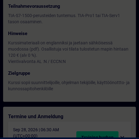
Teilnahmevoraussetzung
TIA-S7-1500-perusteiden tuntemus. TIA-Pro1 tai TIA-Serv1
tason osaaminen.
Hinweise
Kurssimateriaali on englanniksi ja jaetaan sähköisessä
muodossa (pdf). Osallistuja voi tilata tulostetun mapin hintaan
120 € (alv 0 %).
Vientivalvonta AL :N / ECCN:N
Zielgruppe
Kurssi sopii suunnittelijoille, ohjelman tekijöille, käyttöönottto- ja
kunnossapitohenkilöille
Termine und Anmeldung
Sep 28, 2026 | 06:30 AM
(UTC+00:00)
expand_more
Training buchen