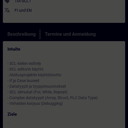
sell
TIA-SCL1
translate
FI
und
EN
Beschreibung
Termine und Anmeldung
Inhalte
- SCL-kielen esittely
- SCL-editorin käyttö
- Aloitusprojektin käyttöönotto
- If ja Case lauseet
- Datatyypit ja tyyppimuunnokset
- SCL silmukat (For, While, Repeat)
- Complex datatyypit (Array, Struct, PLC Data Type)
- Virheiden korjaus (Debugging)
Ziele
-