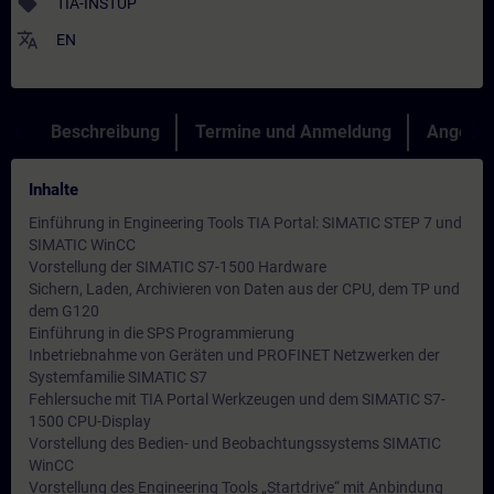
sell
TIA-INSTUP
translate
EN
Beschreibung
Termine und Anmeldung
Angebot
Inhalte
Einführung in Engineering Tools TIA Portal: SIMATIC STEP 7 und
SIMATIC WinCC
Vorstellung der SIMATIC S7-1500 Hardware
Sichern, Laden, Archivieren von Daten aus der CPU, dem TP und
dem G120
Einführung in die SPS Programmierung
Inbetriebnahme von Geräten und PROFINET Netzwerken der
Systemfamilie SIMATIC S7
Fehlersuche mit TIA Portal Werkzeugen und dem SIMATIC S7-
1500 CPU-Display
Vorstellung des Bedien- und Beobachtungssystems SIMATIC
WinCC
Vorstellung des Engineering Tools „Startdrive“ mit Anbindung