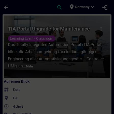
Für Hauptinhalt überspringen
Seite wurde geladen
place
expand_more
arrow_back
search
login
Germany
Kurs - TIA Portal Upgrade for Maintenance 
TIA Portal Upgrade for Maintenance
more_vert
Learning Event - Classroom
Das Totally Integrated Automation Portal (TIA Portal)
bildet die Arbeitsumgebung für ein durchgängiges
Engineering aller Automatisierungsgeräte – Controller,
HMIs un...
Mehr
Auf einen Blick
widgets
Kurs
where_to_vote
CA
access_time
4 days