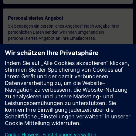
Personalisiertes Angebot
Sie benötigen ein persönliches Angebot? Nach Angabe Ihrer
persönlichen Daten senden wir Ihnen umgehend ein
personalisiertes Angebot an Ihre Emailadresse.
Persönliches Angebot zusenden
Anfrage Exklusivtraining
Haben Sie Bedarf an einem höheren Schulungsangebot und
brauchen ein exklusives Training – entweder vor Ort bei Ihnen,
virtuell oder in einem SITRAIN Trainingscenter? Nachdem Sie
uns Ihre persönlichen Daten und Ihren Trainingsbedarf
übermittelt haben, bekommen Sie von uns ein Angebot für eine
exklusive Schulung.
Exklusives Angebot anfragen