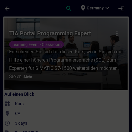
Für Hauptinhalt überspringen
Seite wurde geladen
place
expand_more
arrow_back
search
login
Germany
Kurs - TIA Portal Programming Expert - Tra
TIA Portal Programming Expert
more_vert
Learning Event - Classroom
Entscheiden Sie sich für diesen Kurs, wenn Sie sich mit
Hilfe einer höheren Programmiersprache (SCL) zum
Experten für SIMATIC S7-1500 weiterbilden möchten.
Sie er...
Mehr
Auf einen Blick
widgets
Kurs
where_to_vote
CA
access_time
3 days