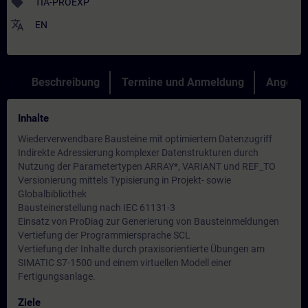
sell
TIA-PROEXP
translate
EN
Beschreibung
Termine und Anmeldung
Angebot
Inhalte
Wiederverwendbare Bausteine mit optimiertem Datenzugriff
Indirekte Adressierung komplexer Datenstrukturen durch
Nutzung der Parametertypen ARRAY*, VARIANT und REF_TO
Versionierung mittels Typisierung in Projekt- sowie
Globalbibliothek
Bausteinerstellung nach IEC 61131-3
Einsatz von ProDiag zur Generierung von Bausteinmeldungen
Vertiefung der Programmiersprache SCL
Vertiefung der Inhalte durch praxisorientierte Übungen am
SIMATIC S7-1500 und einem virtuellen Modell einer
Fertigungsanlage.
Ziele