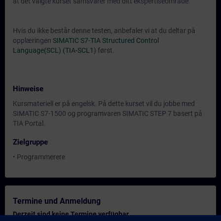
at det valgte kurset samsvarer med ditt ekspertiseområde.
Hvis du ikke består denne testen, anbefaler vi at du deltar på
opplæringen
SIMATIC S7-TIA Structured Control
Language(SCL) (TIA-SCL1)
først.
Hinweise
Kursmateriell er på engelsk. På dette kurset vil du jobbe med
SIMATIC S7-1500 og programvaren SIMATIC STEP 7 basert på
TIA Portal.
Zielgruppe
• Programmerere
Termine und Anmeldung
Derzeit sind keine Termine verfügbar