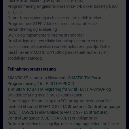
Indirekte adressering av optimaliserte data
Programmering av gjenbrukbare STEP 7-blokker basert på IEC
61131-3
Opprette versjonering av blokker og brukerbiblioteker
Programmere STEP 7-blokker med programteknisk
feilhåndtering og evaluering
Utvikle og implementere interne standarder
Du vil utdype din teoretiske kunnskap gjennom en rekke
praksisorienterte øvelser i vårt virtuelle læringsmiljø. Dette
består av en SIMATIC S7-1500 og en virtuell modell av en
produksjonsanlegg.
Teilnahmevoraussetzung
SIMATIC S7-kunnskap tilsvarende
SIMATIC TIA Portal
Programmering 2 for PLS (TIA-PRO2)
eller
SIMATIC S7-TIA Migrering fra S7 til TIA (TIA-SYSUP
og
praktisk erfaring med å bruke kunnskapen.
Grunnleggende kunnskap om SCL programmeringsspråk i
henhold til kurset
SIMATIC S7-TIA Structured Control Language
(SCL) (TIA-SCL1)
eller
Online: SIMATIC S7-TIA Structured
Control Language (SCL) (TIA-SCL1)
er obligatorisk.
Du kan bruke den tilgjengelige
online inngangstesten
for å sikre