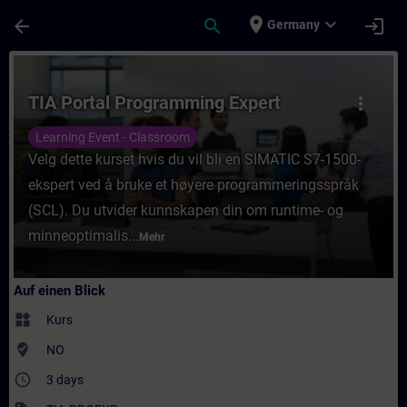
Für Hauptinhalt überspringen
Seite wurde geladen
place
expand_more
arrow_back
search
login
Germany
Kurs - TIA Portal Programming Expert - Tra
TIA Portal Programming Expert
more_vert
Learning Event - Classroom
Velg dette kurset hvis du vil bli en SIMATIC S7-1500-
ekspert ved å bruke et høyere programmeringsspråk
(SCL). Du utvider kunnskapen din om runtime- og
minneoptimalis...
Mehr
Auf einen Blick
widgets
Kurs
where_to_vote
NO
access_time
3 days