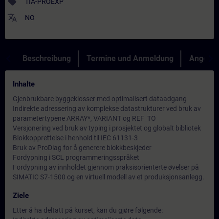
sell
TIA-PROEXP
translate
NO
Beschreibung
Termine und Anmeldung
Angebot
Inhalte
Gjenbrukbare byggeklosser med optimalisert dataadgang
Indirekte adressering av komplekse datastrukturer ved bruk av
parametertypene ARRAY*, VARIANT og REF_TO
Versjonering ved bruk av typing i prosjektet og globalt bibliotek
Blokkopprettelse i henhold til IEC 61131-3
Bruk av ProDiag for å generere blokkbeskjeder
Fordypning i SCL programmeringsspråket
Fordypning av innholdet gjennom praksisorienterte øvelser på
SIMATIC S7-1500 og en virtuell modell av et produksjonsanlegg.
Ziele
Etter å ha deltatt på kurset, kan du gjøre følgende: