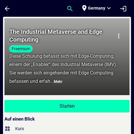
Für Hauptinhalt überspringen
Seite wurde geladen
place
expand_more
arrow_back
search
login
Germany
Kurs - The Industrial Metaverse and Edge 
The Industrial Metaverse and Edge
more_vert
Computing
Freemium
Diese Schulung befasst sich mit Edge-Computing,
einem der „Enabler“ des Industrial Metaverse (IMV).
Sie werden sich eingehender mit Edge Computing
befassen und erfah...
Mehr
Starten
Auf einen Blick
widgets
Kurs