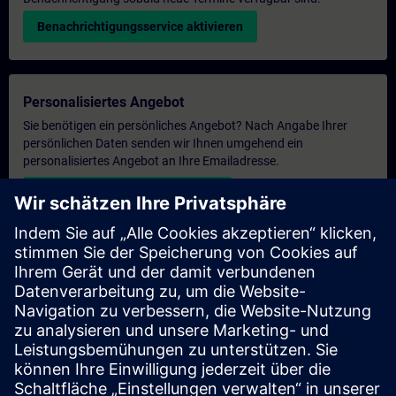
Benachrichtigungsservice aktivieren
Personalisiertes Angebot
Sie benötigen ein persönliches Angebot? Nach Angabe Ihrer
persönlichen Daten senden wir Ihnen umgehend ein
personalisiertes Angebot an Ihre Emailadresse.
Persönliches Angebot zusenden
Anfrage Exklusivtraining
Haben Sie Bedarf an einem höheren Schulungsangebot und
brauchen ein exklusives Training – entweder vor Ort bei Ihnen,
virtuell oder in einem SITRAIN Trainingscenter? Nachdem Sie
uns Ihre persönlichen Daten und Ihren Trainingsbedarf
übermittelt haben, bekommen Sie von uns ein Angebot für eine
exklusive Schulung.