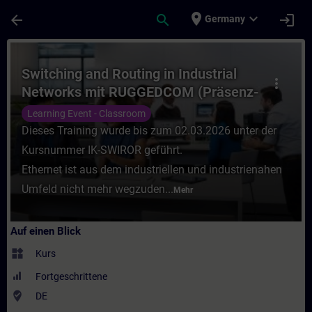
Für Hauptinhalt überspringen
Seite wurde geladen
place
expand_more
arrow_back
search
login
Germany
Kurs - Switching and Routing in Industria
Switching and Routing in Industrial
more_vert
Networks mit RUGGEDCOM (Präsenz-
Training)
Learning Event - Classroom
Dieses Training wurde bis zum 02.03.2026 unter der
Kursnummer IK-SWIROR geführt.
Ethernet ist aus dem industriellen und industrienahen
Umfeld nicht mehr wegzuden...
Mehr
Auf einen Blick
widgets
Kurs
Fortgeschrittene
where_to_vote
DE