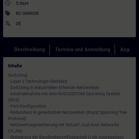
access_time
5 days
sell
RC-SWIROR
translate
DE
Beschreibung
Termine und Anmeldung
Angebot
Inhalte
Switching:
- Layer 2 Technologie-Überblick
- Switching in industriellen Ethernet-Netzwerken
- Inbetriebnahme mit dem RUGGEDCOM Operating System
(ROS)
- Port-Konfiguration
- Redundanz in geswitchten Netzwerken (Rapid Spanning Tree
Protocol)
- Netzwerksegmentierung mit Virtual Local Area Networks
(VLAN)
- Steigerung der Bandbeitenverfügbarkeit (Link Aggregation)