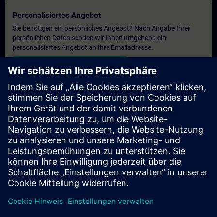
Personalisiertes Angebot
Sie benötigen ein persönliches Angebot? Nach Angabe Ihrer
persönlichen Daten senden wir Ihnen umgehend ein
personalisiertes Angebot an Ihre Emailadresse.
Persönliches Angebot zusenden
Anfrage Exklusivtraining
Haben Sie Bedarf an einem höheren Schulungsangebot und
brauchen ein exklusives Training – entweder vor Ort bei Ihnen,
virtuell oder in einem SITRAIN Trainingscenter? Nachdem Sie
uns Ihre persönlichen Daten und Ihren Trainingsbedarf
übermittelt haben, bekommen Sie von uns ein Angebot für eine
exklusive Schulung.
Exklusives Angebot anfragen