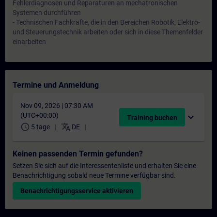
Fehlerdiagnosen und Reparaturen an mechatronischen
Systemen durchführen
- Technischen Fachkräfte, die in den Bereichen Robotik, Elektro-
und Steuerungstechnik arbeiten oder sich in diese Themenfelder
einarbeiten
Termine und Anmeldung
Nov 09, 2026 | 07:30 AM
(UTC+00:00)
expand_more
Training buchen
schedule
translate
5 tage
DE
Keinen passenden Termin gefunden?
Setzen Sie sich auf die Interessentenliste und erhalten Sie eine
Benachrichtigung sobald neue Termine verfügbar sind.
Benachrichtigungsservice aktivieren