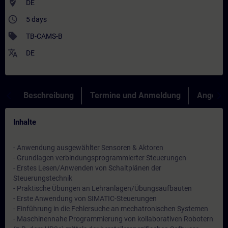
where_to_vote
DE
access_time
5 days
sell
TB-CAMS-B
translate
DE
Beschreibung
Termine und Anmeldung
Angebot
Inhalte
- Anwendung ausgewählter Sensoren & Aktoren
- Grundlagen verbindungsprogrammierter Steuerungen
- Erstes Lesen/Anwenden von Schaltplänen der
Steuerungstechnik
- Praktische Übungen an Lehranlagen/Übungsaufbauten
- Erste Anwendung von SIMATIC-Steuerungen
- Einführung in die Fehlersuche an mechatronischen Systemen
- Maschinennahe Programmierung von kollaborativen Robotern