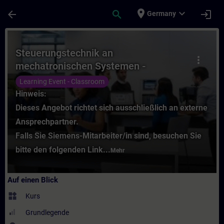
Für Hauptinhalt überspringen
Seite wurde geladen
place
expand_more
arrow_back
search
login
Germany
Kurs - Steuerungstechnik an mechatronisch
Steuerungstechnik an
more_vert
mechatronischen Systemen -
Grundlagen (Präsenz-Training)
Learning Event - Classroom
Hinweis:
Dieses Angebot richtet sich ausschließlich an externe
Ansprechpartner.
Falls Sie Siemens-Mitarbeiter/in sind, besuchen Sie
bitte den folgenden Link...
Mehr
Auf einen Blick
widgets
Kurs
Grundlegende