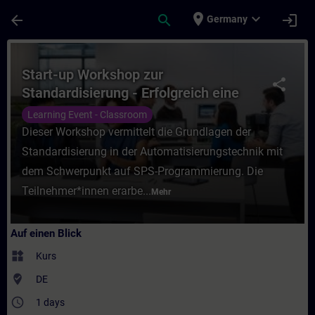
Für Hauptinhalt überspringen
Seite wurde geladen
place
expand_more
arrow_back
search
login
Germany
Kurs - Start-up Workshop zur Standardisier
Start-up Workshop zur
share
Standardisierung - Erfolgreich eine
modulare Software erstellen
Learning Event - Classroom
Dieser Workshop vermittelt die Grundlagen der
Standardisierung in der Automatisierungstechnik mit
dem Schwerpunkt auf SPS-Programmierung. Die
Teilnehmer*innen erarbe...
Mehr
Auf einen Blick
widgets
Kurs
where_to_vote
DE
access_time
1 days