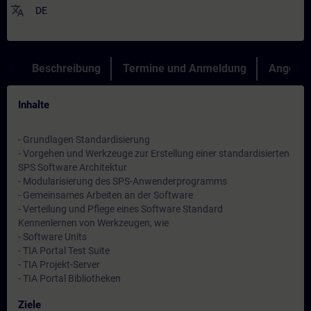
translate
DE
Beschreibung
Termine und Anmeldung
Angebot
Inhalte
- Grundlagen Standardisierung
- Vorgehen und Werkzeuge zur Erstellung einer standardisierten
SPS Software Architektur
- Modularisierung des SPS-Anwenderprogramms
- Gemeinsames Arbeiten an der Software
- Verteilung und Pflege eines Software Standard
Kennenlernen von Werkzeugen, wie
- Software Units
- TIA Portal Test Suite
- TIA Projekt-Server
- TIA Portal Bibliotheken
Ziele