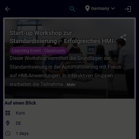
Für Hauptinhalt überspringen
Seite wurde geladen
place
expand_more
arrow_back
search
login
Germany
Kurs - Start-up Workshop zur Standardisie
Start-up Workshop zur
share
Standardisierung – Erfolgreiches HMI-
Design mit WinCC Unified
Learning Event - Classroom
Dieser Workshop vermittelt die Grundlagen der
Standardisierung in der Automatisierung mit Fokus
auf HMI-Anwendungen. In interaktiven Gruppen
erarbeiten die Teilnehme...
Mehr
Auf einen Blick
widgets
Kurs
where_to_vote
DE
access_time
1 days