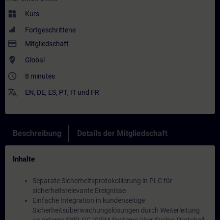
widgets
Kurs
Fortgeschrittene
payment
Mitgliedschaft
where_to_vote
Global
access_time
8 minutes
translate
EN
,
DE
,
ES
,
PT
,
IT
und
FR
Beschreibung
Details der Mitgliedschaft
Inhalte
Separate Sicherheitsprotokollierung in PLC für
sicherheitsrelevante Ereignisse
Einfache Integration in kundenseitige
Sicherheitsüberwachungslösungen durch Weiterleitung