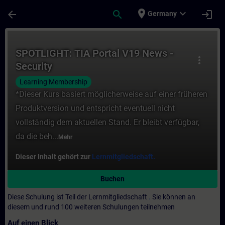
Für Hauptinhalt überspringen
Seite wurde geladen
place
expand_more
arrow_back
search
login
Germany
Kurs - SPOTLIGHT: TIA Portal V19 News - S
SPOTLIGHT: TIA Portal V19 News -
more_vert
Security
Learning Membership
*Dieser Kurs basiert möglicherweise auf einer früheren
Produktversion und entspricht eventuell nicht
vollständig dem aktuellen Stand. Er bleibt verfügbar,
da die beh...
Mehr
Dieser Inhalt gehört zur
Lernmitgliedschaft.
Buchen
Diese Schulung ist Teil der Lernmitgliedschaft
.
Sie können an
diesem und rund 100 weiteren Schulungen teilnehmen
Auf einen Blick