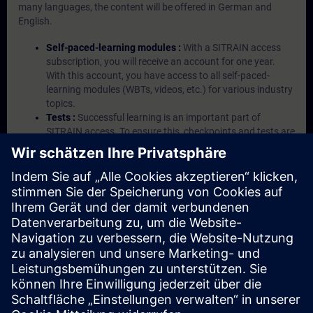
many languages, the content will be offered in German and
English.
Self-paced-learning modules :
With a SITRAIN access
subscription, you will receive an account for one year.
With this account, you have access to all self-paced-
learning modules (WBTs, videos, etc.) for various industry
topics.
Tests :
Successful learning is an important part of
SITRAIN access. To ensure this, checkpoints and tests are
an integral part of each learning module.
Exercises with Virtual Exercise Lab :
VE Lab is a cloud-
based environment with pre-installed software ( TIA
Portal etc.) In your first SITRAIN access subscription two
(2) hours for VE Lab are included.
Expert Talks :
In regular webinars, you will receive first-
hand information from our experts on Siemens Industry
products.
Management Account :
A management account is
possible if at least five (5) subscriptions are purchased.
This account enables managers to have an overview of
their employees' training activities and to assign courses