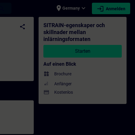
place
expand_more
login
earch
Germany
Anmelden
aten - Training - Schulung - Weiterbildun
SITRAIN-egenskaper och
share
skillnader mellan
inlärningsformaten
Starten
Auf einen Blick
widgets
Brochure
Anfänger
payment
Kostenlos