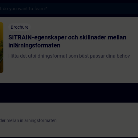
s
kaper och skillnader mellan inlärningsform
Brochure
SITRAIN-egenskaper och skillnader mellan
inlärningsformaten
Hitta det utbildningsformat som bäst passar dina behov
der mellan inlärningsformaten