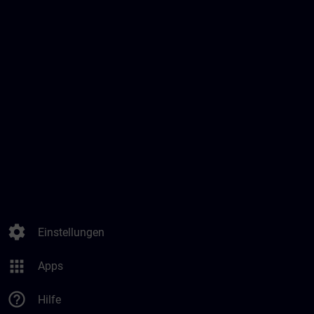
settings
Einstellungen
apps
Apps
help_outline
Hilfe