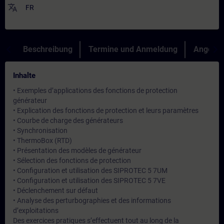
translate
FR
Beschreibung
Termine und Anmeldung
Angebot
Inhalte
• Exemples d’applications des fonctions de protection
générateur
• Explication des fonctions de protection et leurs paramètres
• Courbe de charge des générateurs
• Synchronisation
• ThermoBox (RTD)
• Présentation des modèles de générateur
• Sélection des fonctions de protection
• Configuration et utilisation des SIPROTEC 5 7UM
• Configuration et utilisation des SIPROTEC 5 7VE
• Déclenchement sur défaut
• Analyse des perturbographies et des informations
d’exploitations
Des exercices pratiques s’effectuent tout au long de la