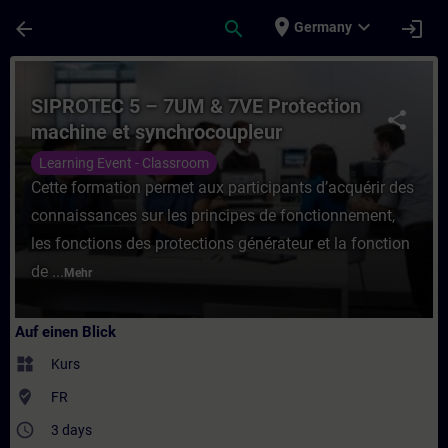
Für Hauptinhalt überspringen
Seite wurde geladen
place
expand_more
arrow_back
search
login
Germany
Kurs - SIPROTEC 5 – 7UM & 7VE Protection
SIPROTEC 5 – 7UM & 7VE Protection
share
machine et synchrocoupleur
Learning Event - Classroom
Cette formation permet aux participants d’acquérir des
connaissances sur les principes de fonctionnement,
les fonctions des protections générateur et la fonction
de ...
Mehr
Auf einen Blick
widgets
Kurs
where_to_vote
FR
access_time
3 days