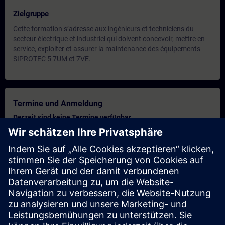
Zielgruppe
Cette formation s’adresse aux ingénieurs et techniciens du
secteur électrique et industriel qui doivent concevoir, mettre en
service, exploiter et assurer la maintenance des équipements
SIPROTEC 5 7UM et 7VE.
Termine und Anmeldung
Derzeit sind keine Termine verfügbar
Setzen Sie sich auf die Interessentenliste und erhalten Sie eine
Benachrichtigung sobald neue Termine verfügbar sind.
Benachrichtigungsservice aktivieren
Personalisiertes Angebot
Sie benötigen ein persönliches Angebot? Nach Angabe Ihrer
persönlichen Daten senden wir Ihnen umgehend ein