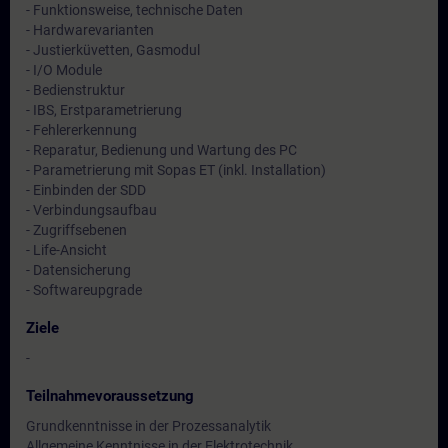
- Funktionsweise, technische Daten
- Hardwarevarianten
- Justierküvetten, Gasmodul
- I/O Module
- Bedienstruktur
- IBS, Erstparametrierung
- Fehlererkennung
- Reparatur, Bedienung und Wartung des PC
- Parametrierung mit Sopas ET (inkl. Installation)
- Einbinden der SDD
- Verbindungsaufbau
- Zugriffsebenen
- Life-Ansicht
- Datensicherung
- Softwareupgrade
Ziele
-
Teilnahmevoraussetzung
Grundkenntnisse in der Prozessanalytik
Allgemeine Kenntnisse in der Elektrotechnik