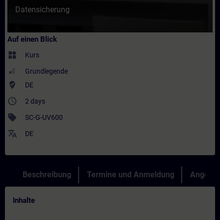
Datensicherung
Auf einen Blick
widgets
Kurs
Grundlegende
where_to_vote
DE
access_time
2 days
sell
SC-G-UV600
translate
DE
Beschreibung
Termine und Anmeldung
Angebot
Inhalte