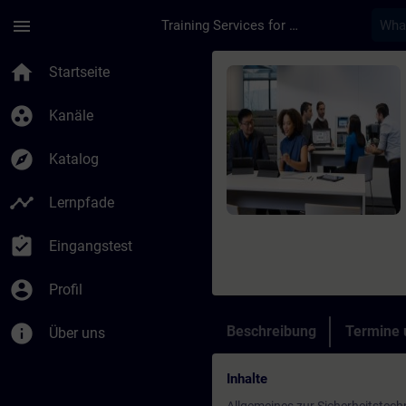
Für Hauptinhalt überspringen
Seite wurde geladen
menu
Training Services for Digital Industries
Kurs - SINUMERIK Saf
home
Startseite
group_work
Kanäle
explore
Katalog
timeline
Lernpfade
assignment_turned_in
Eingangstest
account_circle
Profil
info
Beschreibung
Termine
Über uns
Inhalte