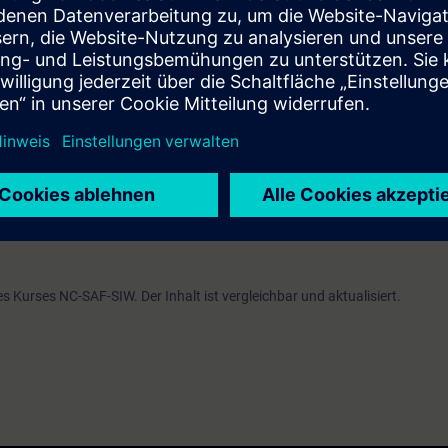
So können Sie die Vorteile von Safety Integrated (F-PLC) optimal für Ihre
m der Kurse NC-ONE-COM oder NC-ONE-UP oder NC-84SL-COM (ehemals 
 Portal entsprechend der Kurse TIA-PRO1 oder TIA-SERV1.
tenfreier Zugang zur digitalen Lernplattform
SITRAIN access
– beginnend 
 Kursende.
nen Sie sowohl die Inhalte dieses Learning Events vertiefen oder wieder
Themen weiterbilden.
es Kurses NC-SAF-SIW. Der Inhalt ist vergleichbar und aktualisiert.