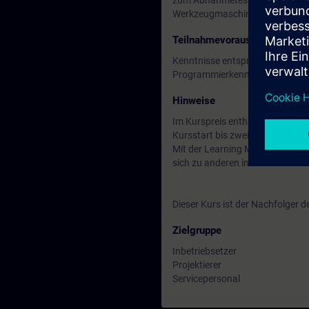
zum Abnahmetest mit Protokoll. 
Werkzeugmaschine nutzen.
Teilnahmevoraussetzung
Kenntnisse entsprechend eine
Programmierkenntnisse mit TIA
Hinweise
Im Kurspreis enthalten: Ein kos
Kursstart bis zwei Wochen nach
Mit der Learning Membership kön
sich zu anderen interessanten 
Dieser Kurs ist der Nachfolger d
Zielgruppe
Inbetriebsetzer
Projektierer
Servicepersonal