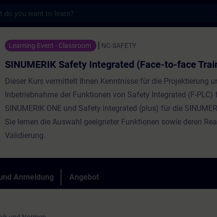
s
ety Integrated (Face-to-face Training) - T
Learning Event - Classroom
NC-SAFETY
SINUMERIK Safety Integrated (Face-to-face Trai
Dieser Kurs vermittelt Ihnen Kenntnisse für die Projektierung u
Inbetriebnahme der Funktionen von Safety Integrated (F-PLC) f
SINUMERIK ONE und Safety integrated (plus) für die SINUMER
Sie lernen die Auswahl geeigneter Funktionen sowie deren Rea
Validierung.
 und Anmeldung
Angebot