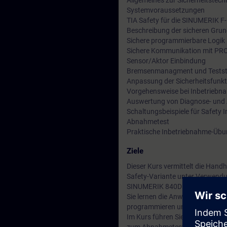
Allgemeines zur Sicherheitstec
Systemvoraussetzungen
TIA Safety für die SINUMERIK F
Beschreibung der sicheren Gru
Sichere programmierbare Logik 
Sichere Kommunikation mit PR
Sensor/Aktor Einbindung
Bremsenmanagment und Testst
Anpassung der Sicherheitsfunkt
Vorgehensweise bei Inbetriebn
Auswertung von Diagnose- und
Schaltungsbeispiele für Safety 
Abnahmetest
Praktische Inbetriebnahme-Übu
Ziele
Dieser Kurs vermittelt die Han
Safety-Variante unter Verwendu
SINUMERIK 840D sl eingesetzt w
Sie lernen die Anwendung der un
programmieren und testen.
Im Kurs führen Sie alle Schritt