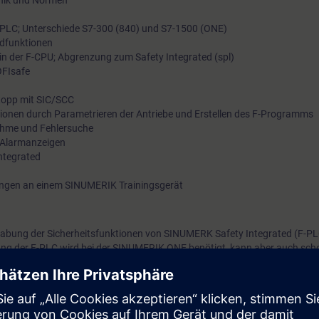
hnik und Normen
-PLC; Unterschiede S7-300 (840) und S7-1500 (ONE)
ndfunktionen
in der F-CPU; Abgrenzung zum Safety Integrated (spl)
OFIsafe
opp mit SIC/SCC
ionen durch Parametrieren der Antriebe und Erstellen des F-Programms
ahme und Fehlersuche
 Alarmanzeigen
Integrated
ngen an einem SINUMERIK Trainingsgerät
dhabung der Sicherheitsfunktionen von SINUMERK Safety Integrated (F-PL
ng der F-PLC wird bei der SINUMERIK ONE benötigt, kann aber auch scho
erden. Die PLC wird dabei mit dem TIA Portal konfiguriert und programm
terschiedlichen Sicherheitsfunktionen, können sie parametrieren und ih
e durch, von der Aktivierung, Parametrierung und Programmierung der Funk