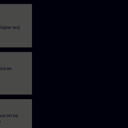
fügbar sind.
end ein
or Ort bei
n