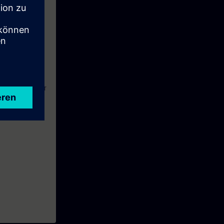
NC-84SLSIP).
eine Woche vor
holen als auch