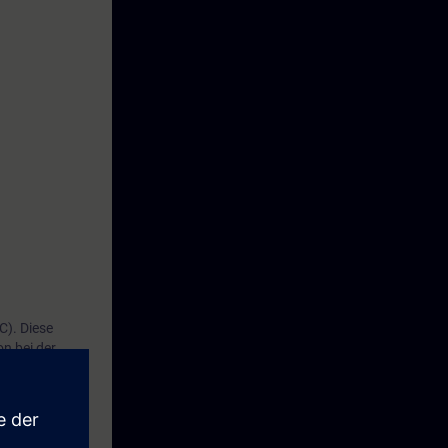
C). Diese
n bei der
iert.
re Ansteuerung
tionen bis hin