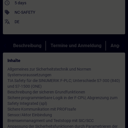
access_time
5 days
sell
NC-SAFETY
translate
DE
Beschreibung
Termine und Anmeldung
Angebot
Inhalte
Allgemeines zur Sicherheitstechnik und Normen
Systemvoraussetzungen
TIA Safety für die SINUMERIK F-PLC; Unterschiede S7-300 (840)
und S7-1500 (ONE)
Beschreibung der sicheren Grundfunktionen
Sichere programmierbare Logik in der F-CPU; Abgrenzung zum
Safety Integrated (spl)
Sichere Kommunikation mit PROFIsafe
Sensor/Aktor Einbindung
Bremsenmanagment und Teststopp mit SIC/SCC
Anpassung der Sicherheitsfunktionen durch Parametrieren der