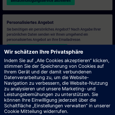
Benachrichtigungsservice aktivieren
Personalisiertes Angebot
Sie benötigen ein persönliches Angebot? Nach Angabe Ihrer
persönlichen Daten senden wir Ihnen umgehend ein
personalisiertes Angebot an Ihre Emailadresse.
Persönliches Angebot zusenden
Anfrage Exklusivtraining
Haben Sie Bedarf an einem höheren Schulungsangebot und
brauchen ein exklusives Training – entweder vor Ort bei Ihnen,
virtuell oder in einem SITRAIN Trainingscenter? Nachdem Sie
uns Ihre persönlichen Daten und Ihren Trainingsbedarf
übermittelt haben, bekommen Sie von uns ein Angebot für eine
exklusive Schulung.
Exklusives Angebot anfragen