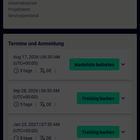
Inbetriebsetzer
Projektierer
Servicepersonal
Termine und Anmeldung
Aug 17, 2026 | 06:30 AM
(UTC+00:00)
expand_more
Warteliste beitreten
schedule
translate
5 tage
DE
Sep 28, 2026 | 06:30 AM
(UTC+00:00)
expand_more
Training buchen
schedule
translate
5 tage
DE
Jan 25, 2027 | 07:30 AM
(UTC+00:00)
expand_more
Training buchen
schedule
translate
5 tage
DE