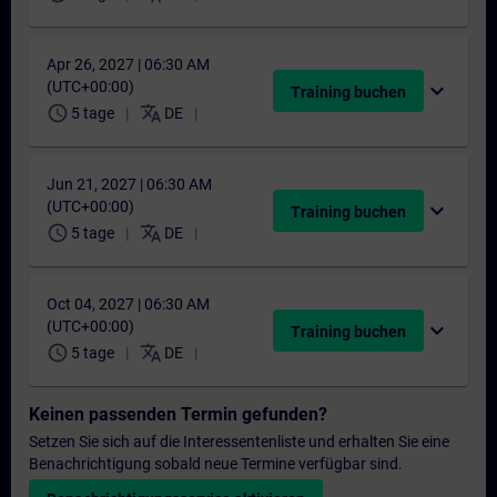
Apr 26, 2027 | 06:30 AM
(UTC+00:00)
expand_more
Training buchen
schedule
translate
5 tage
DE
Jun 21, 2027 | 06:30 AM
(UTC+00:00)
expand_more
Training buchen
schedule
translate
5 tage
DE
Oct 04, 2027 | 06:30 AM
(UTC+00:00)
expand_more
Training buchen
schedule
translate
5 tage
DE
Keinen passenden Termin gefunden?
Setzen Sie sich auf die Interessentenliste und erhalten Sie eine
Benachrichtigung sobald neue Termine verfügbar sind.