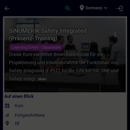
Für Hauptinhalt überspringen
Seite wurde geladen
place
expand_more
arrow_back
search
login
Germany
Kurs - SINUMERIK Safety Integrated (Präsen
SINUMERIK Safety Integrated
more_vert
(Präsenz-Training)
Learning Event - Classroom
Dieser Kurs vermittelt Ihnen Kenntnisse für die
Projektierung und Inbetriebnahme der Funktionen von
Safety Integrated (F-PLC) für die SINUMERIK ONE und
Safety integr...
Mehr
Auf einen Blick
widgets
Kurs
Fortgeschrittene
where_to_vote
DE