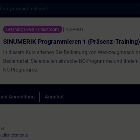
s
grammieren 1 (Präsenz-Training) - Trainin
Learning Event - Classroom
NC-PRO1
SINUMERIK Programmieren 1 (Präsenz-Training)
In diesem Kurs erlernen Sie Bedienung von Werkzeugmaschine
Bedientafel. Sie erstellen einfache NC-Programme und änder
NC-Programme.
 und Anmeldung
Angebot
el
 Bedienelemente