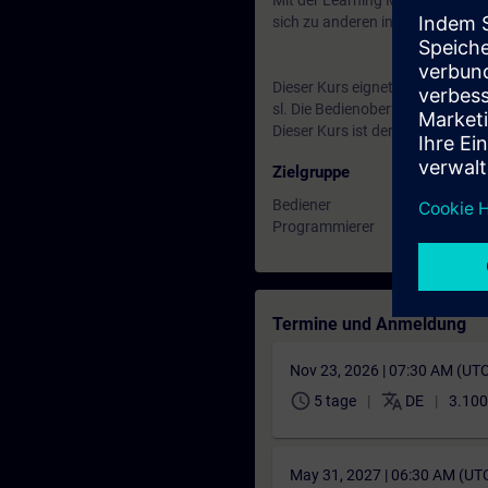
Mit der Learning Membership kön
sich zu anderen interessanten 
Dieser Kurs eignet sich für 
sl. Die Bedienoberfläche ist jewei
Dieser Kurs ist der Nachfolger d
Zielgruppe
Bediener
Programmierer
Termine und Anmeldung
Nov 23, 2026 | 07:30 AM (UT
schedule
translate
5 tage
DE
3.100
May 31, 2027 | 06:30 AM (UT