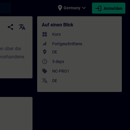
place
expand_more
login
earch
Germany
Anmelden
g - Schulung - Weiterbildung | SITRAIN
Auf einen Blick
share
translate
widgets
Kurs
Fortgeschrittene
n über die
where_to_vote
DE
n vorhandene
access_time
5 days
sell
NC-PRO1
translate
DE