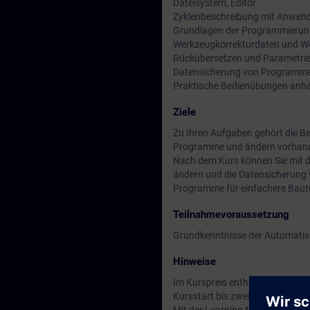
Dateisystem, Editor
Zyklenbeschreibung mit Anwend
Grundlagen der Programmierun
Werkzeugkorrekturdaten und W
Rückübersetzen und Parametrie
Datensicherung von Programm
Praktische Bedienübungen anh
Ziele
Zu Ihren Aufgaben gehört die Be
Programme und ändern vorhan
Nach dem Kurs können Sie mit d
ändern und die Datensicherung
Programme für einfachere Bautei
Teilnahmevoraussetzung
Grundkenntnisse der Automatis
Hinweise
Im Kurspreis enthalten: Ein kos
Kursstart bis zwei Wochen nach