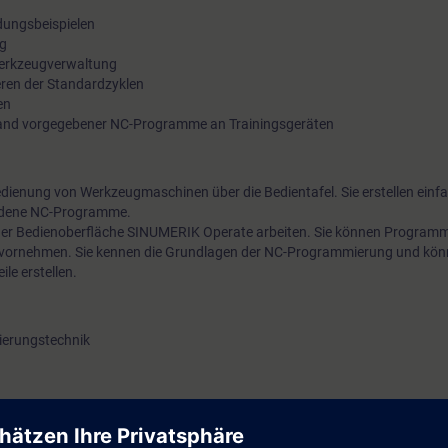
ungsbeispielen
g
erkzeugverwaltung
ren der Standardzyklen
en
and vorgegebener NC-Programme an Trainingsgeräten
dienung von Werkzeugmaschinen über die Bedientafel. Sie erstellen einf
dene NC-Programme.
er Bedienoberfläche SINUMERIK Operate arbeiten. Sie können Programme
 vornehmen. Sie kennen die Grundlagen der NC-Programmierung und kö
le erstellen.
ierungstechnik
tenfreier Zugang zur digitalen Lernplattform
SITRAIN access
– beginnend 
 Kursende.