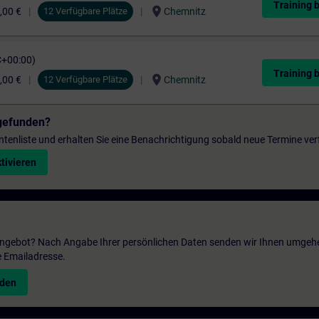
Training 
location_on
,00 €
12 Verfügbare Plätze
Chemnitz
C+00:00)
Training 
location_on
,00 €
12 Verfügbare Plätze
Chemnitz
gefunden?
entenliste und erhalten Sie eine Benachrichtigung sobald neue Termine ver
tivieren
 Angebot? Nach Angabe Ihrer persönlichen Daten senden wir Ihnen umgeh
e Emailadresse.
nden