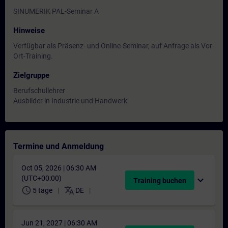
SINUMERIK PAL-Seminar A
Hinweise
Verfügbar als Präsenz- und Online-Seminar, auf Anfrage als Vor-
Ort-Training.
Zielgruppe
Berufschullehrer
Ausbilder in Industrie und Handwerk
Termine und Anmeldung
Oct 05, 2026 | 06:30 AM
(UTC+00:00)
expand_more
Training buchen
schedule
translate
5 tage
DE
Jun 21, 2027 | 06:30 AM