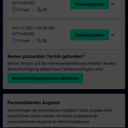
(UTC+00:00)
expand_more
Training buchen
schedule
translate
5 tage
DE
Oct 11, 2027 | 06:30 AM
(UTC+00:00)
expand_more
Training buchen
schedule
translate
5 tage
DE
Keinen passenden Termin gefunden?
Setzen Sie sich auf die Interessentenliste und erhalten Sie eine
Benachrichtigung sobald neue Termine verfügbar sind.
Benachrichtigungsservice aktivieren
Personalisiertes Angebot
Sie benötigen ein persönliches Angebot? Nach Angabe Ihrer
persönlichen Daten senden wir Ihnen umgehend ein
personalisiertes Angebot an Ihre Emailadresse.