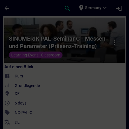
Für Hauptinhalt überspringen
Seite wurde geladen
place
expand_more
arrow_back
search
login
Germany
Kurs - SINUMERIK PAL-Seminar C - Messen 
SINUMERIK PAL-Seminar C - Messen
more_vert
und Parameter (Präsenz-Training)
Learning Event - Classroom
Auf einen Blick
widgets
Kurs
Grundlegende
where_to_vote
DE
access_time
5 days
sell
NC-PAL-C
translate
DE