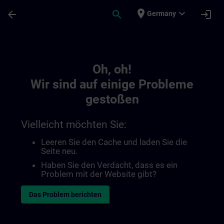
Für Hauptinhalt überspringen
Seite wurde geladen
place
expand_more
arrow_back
search
login
Germany
Toc | SITRAIN
Oh, oh!
Wir sind auf einige Probleme
gestoßen
Vielleicht möchten Sie:
Leeren Sie den Cache und laden Sie die
Seite neu.
Haben Sie den Verdacht, dass es ein
Problem mit der Website gibt?
Das Problem berichten