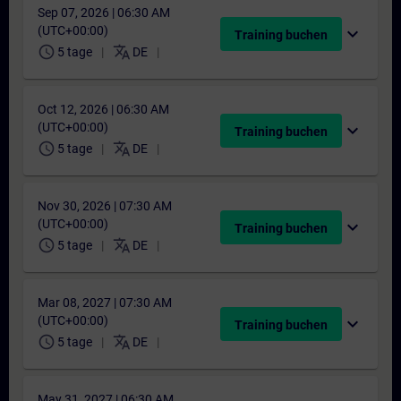
Sep 07, 2026 | 06:30 AM
(UTC+00:00)
expand_more
Training buchen
schedule
translate
5 tage
DE
Oct 12, 2026 | 06:30 AM
(UTC+00:00)
expand_more
Training buchen
schedule
translate
5 tage
DE
Nov 30, 2026 | 07:30 AM
(UTC+00:00)
expand_more
Training buchen
schedule
translate
5 tage
DE
Mar 08, 2027 | 07:30 AM
(UTC+00:00)
expand_more
Training buchen
schedule
translate
5 tage
DE
May 31, 2027 | 06:30 AM