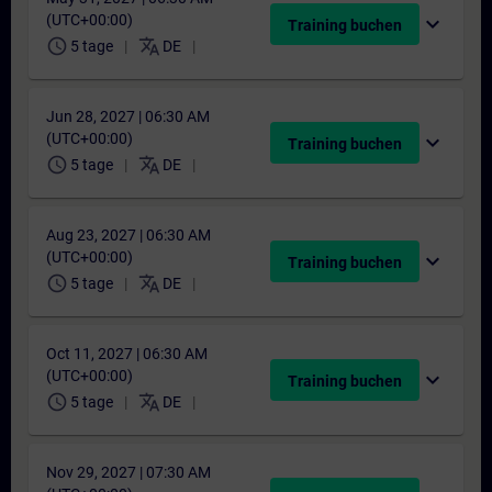
(UTC+00:00)
expand_more
Training buchen
schedule
translate
5 tage
DE
Jun 28, 2027 | 06:30 AM
(UTC+00:00)
expand_more
Training buchen
schedule
translate
5 tage
DE
Aug 23, 2027 | 06:30 AM
(UTC+00:00)
expand_more
Training buchen
schedule
translate
5 tage
DE
Oct 11, 2027 | 06:30 AM
(UTC+00:00)
expand_more
Training buchen
schedule
translate
5 tage
DE
Nov 29, 2027 | 07:30 AM