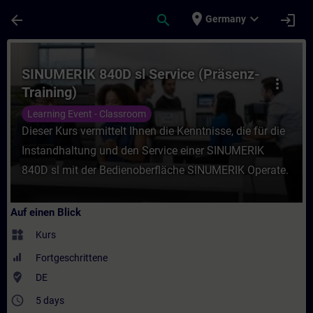
Für Hauptinhalt überspringen
Seite wurde geladen
place
expand_more
arrow_back
search
login
Germany
Kurs - SINUMERIK 840D sl Service (Präsenz
SINUMERIK 840D sl Service (Präsenz-
more_vert
Training)
Learning Event - Classroom
Dieser Kurs vermittelt Ihnen die Kenntnisse, die für die
Instandhaltung und den Service einer SINUMERIK
840D sl mit der Bedienoberfläche SINUMERIK Operate.
Auf einen Blick
widgets
Kurs
Fortgeschrittene
where_to_vote
DE
access_time
5 days