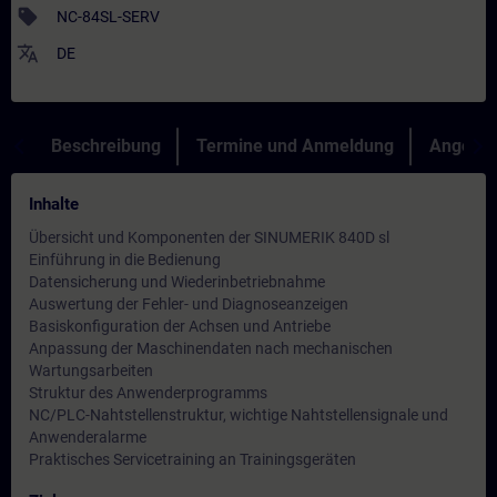
sell
NC-84SL-SERV
translate
DE
Beschreibung
Termine und Anmeldung
Angebot
Inhalte
Übersicht und Komponenten der SINUMERIK 840D sl
Einführung in die Bedienung
Datensicherung und Wiederinbetriebnahme
Auswertung der Fehler- und Diagnoseanzeigen
Basiskonfiguration der Achsen und Antriebe
Anpassung der Maschinendaten nach mechanischen
Wartungsarbeiten
Struktur des Anwenderprogramms
NC/PLC-Nahtstellenstruktur, wichtige Nahtstellensignale und
Anwenderalarme
Praktisches Servicetraining an Trainingsgeräten