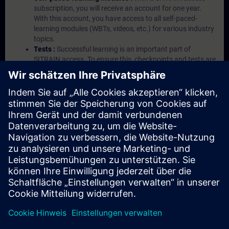
subscription, you will receive an account for one year.
With this account, you have access to all self-paced-
learning modules (WBTs, videos, etc.) for various industry
topics.
Tests :
Successful learning is an important part of
SITRAIN access. To ensure this, checkpoints and tests are
an integral part of each learning module.
Exercises with Virtual Exercise Lab :
VE Lab is a cloud-
based environment with pre-installed software ( TIA
Portal etc.) In your first SITRAIN access subscription two
(2) hours for VE Lab are included.
Expert Talks :
In regular webinars, you will receive first-
hand information from our experts on Siemens Industry
products.
Management Account :
A management account is
possible if at least five (5) subscriptions are purchased.
This account enables managers to have an overview of
their employees' training activities and to assign courses
to them.