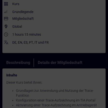
widgets
Kurs
Grundlegende
payment
Mitgliedschaft
where_to_vote
Global
access_time
1 hours 15 minutes
translate
DE
,
EN
,
ES
,
PT
,
IT
und
FR
Beschreibung
Details der Mitgliedschaft
Inhalte
Dieser Kurs bietet Ihnen:
Grundlagen zur Anwendung und Nutzung der Trace-
Funktion
Konfiguration einer Trace-Aufzeichnung im TIA Portal
Aktivierung einer Trace-Aufzeichnung im Antriebsgerät