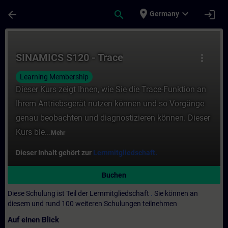
Für Hauptinhalt überspringen
Seite wurde geladen
place
expand_more
arrow_back
search
login
Germany
Kurs - SINAMICS S120 - Trace - Training -
SINAMICS S120 - Trace
more_vert
Learning Membership
Dieser Kurs zeigt Ihnen, wie Sie die Trace-Funktion an
Ihrem Antriebsgerät nutzen können und so Vorgänge
genau beobachten und diagnostizieren können. Dieser
Kurs bie...
Mehr
Dieser Inhalt gehört zur
Lernmitgliedschaft.
Buchen
Diese Schulung ist Teil der Lernmitgliedschaft
.
Sie können an
diesem und rund 100 weiteren Schulungen teilnehmen
Auf einen Blick