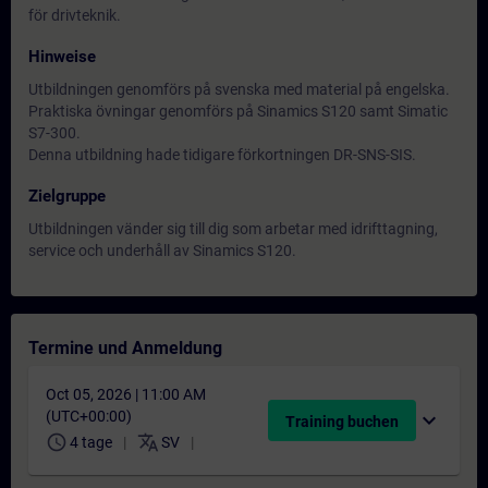
för drivteknik.
Hinweise
Utbildningen genomförs på svenska med material på engelska.
Praktiska övningar genomförs på Sinamics S120 samt Simatic
S7-300.
Denna utbildning hade tidigare förkortningen DR-SNS-SIS.
Zielgruppe
Utbildningen vänder sig till dig som arbetar med idrifttagning,
service och underhåll av Sinamics S120.
Termine und Anmeldung
Oct 05, 2026 | 11:00 AM
(UTC+00:00)
expand_more
Training buchen
schedule
translate
4 tage
SV