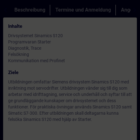
Beschreibung
Termine und Anmeldung
Angebot
Inhalte
Drivsystemet Sinamics S120
Programvaran Starter
Diagnostik, Trace
Felsökning
Kommunikation med Profinet
Ziele
Utbildningen omfattar Siemens drivsystem Sinamics S120 med
inriktning mot servodrifter. Utbildningen vänder sig till dig som
arbetar med idrifttagning, service och underhåll och syftar till att
ge grundläggande kunskaper om drivsystemet och dess
funktioner. För praktiska övningar används Sinamics S120 samt
Simatic S7-300. Efter utbildningen skall deltagarna kunna
felsöka Sinamics S120 med hjälp av Starter.