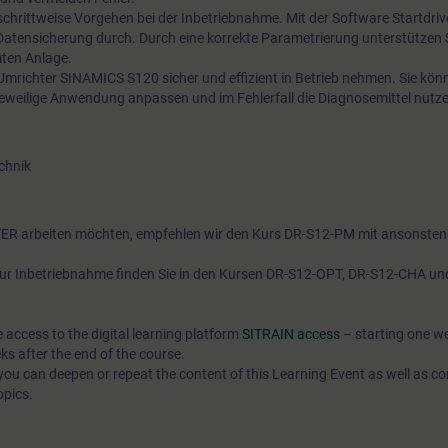
schrittweise Vorgehen bei der Inbetriebnahme. Mit der Software Startdriv
Datensicherung durch. Durch eine korrekte Parametrierung unterstützen 
mten Anlage.
mrichter SINAMICS S120 sicher und effizient in Betrieb nehmen. Sie kön
jeweilige Anwendung anpassen und im Fehlerfall die Diagnosemittel nutz
chnik
RTER arbeiten möchten, empfehlen wir den Kurs DR-S12-PM mit ansonsten
ur Inbetriebnahme finden Sie in den Kursen DR-S12-OPT, DR-S12-CHA un
e access to the digital learning platform
SITRAIN access
– starting one w
ks after the end of the course.
ou can deepen or repeat the content of this Learning Event as well as co
opics.