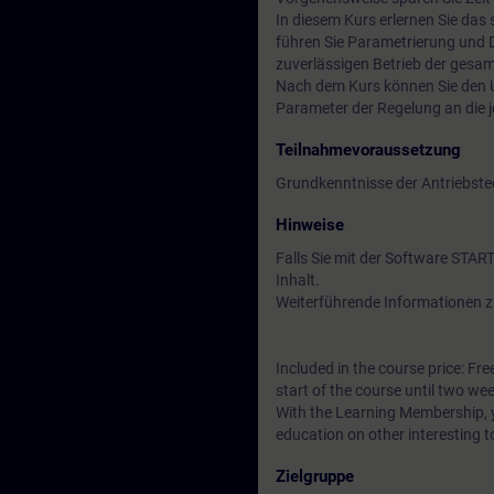
In diesem Kurs erlernen Sie das 
führen Sie Parametrierung und 
zuverlässigen Betrieb der gesa
Nach dem Kurs können Sie den U
Parameter der Regelung an die 
Teilnahmevoraussetzung
Grundkenntnisse der Antriebste
Hinweise
Falls Sie mit der Software STA
Inhalt.
Weiterführende Informationen z
Included in the course price: Fre
start of the course until two wee
With the Learning Membership, y
education on other interesting t
Zielgruppe