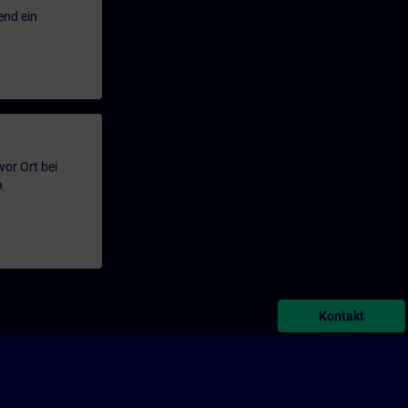
end ein
or Ort bei
n
Kontakt