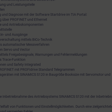
ung und Leistungsteile
llen
und Diagnose mit der Software Startdrive im TIA Portal:
ng über PROFINET und Ethernet
ekte und Antriebskomponenten
ttstelle
 Ein- und Ausgänge
lverschaltung mittels BiCo-Technik
ls automatischer Messverfahren
en Servo und Vector
ittels Freigabesignale, Warnungen und Fehlermeldungen
s Trace-Funktion
onen und Safety Integrated
PROFINET mit PROFIdrive Standard Telegrammen
gsgeräten mit SINAMICS S120 in Baugröße Booksize mit Servomotor und
die Inbetriebnahme des Antriebsystems SINAMICS S120 mit der Inbetrie
elfalt von Funktionen und Einstellmöglichkeiten. Durch eine zielgerichtet
 und vermeiden Fehler.