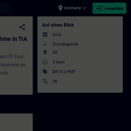
place
expand_more
login
earch
Germany
Anmelden
A Portal (Präsenz-Training) - Training - S
Auf einen Blick
share
widgets
Kurs
hme in TIA
Grundlegende
where_to_vote
DE
dem PC-Tool
access_time
5 days
 Parameter an
sell
DR-S12-PMT
nose
translate
DE