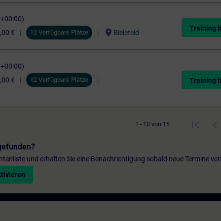
C+00:00)
Training 
location_on
,00 €
12 Verfügbare Plätze
Bielefeld
C+00:00)
,00 €
12 Verfügbare Plätze
Training 
1 - 10 von 15
gefunden?
entenliste und erhalten Sie eine Benachrichtigung sobald neue Termine ver
tivieren