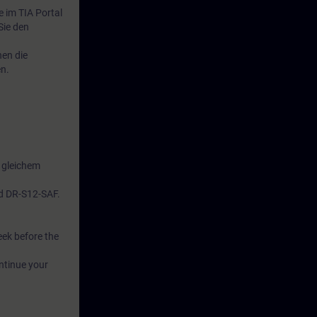
e im TIA Portal
Sie den
nen die
en.
 gleichem
d DR-S12-SAF.
eek before the
ntinue your