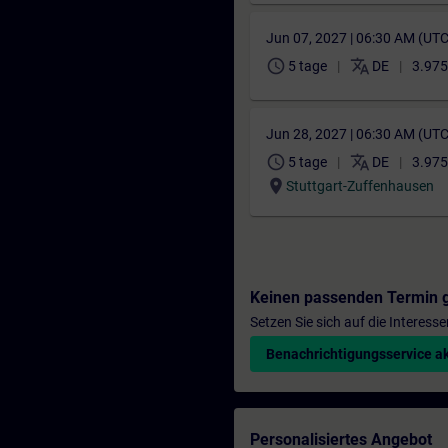
Jun 07, 2027 | 06:30 AM (UT
schedule
translate
5 tage
DE
3.975
Jun 28, 2027 | 06:30 AM (UT
schedule
translate
5 tage
DE
3.975
location_on
Stuttgart-Zuffenhausen
Keinen passenden Termin 
Setzen Sie sich auf die Interess
Benachrichtigungsservice ak
Personalisiertes Angebot