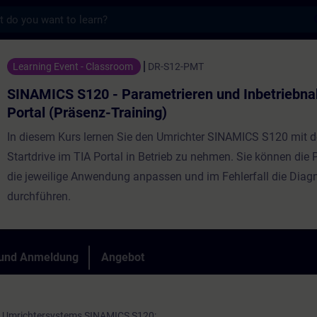
s
 - Parametrieren und Inbetriebnahme in TI
Learning Event - Classroom
DR-S12-PMT
SINAMICS S120 - Parametrieren und Inbetriebna
Portal (Präsenz-Training)
In diesem Kurs lernen Sie den Umrichter SINAMICS S120 mit 
Startdrive im TIA Portal in Betrieb zu nehmen. Sie können die
die jeweilige Anwendung anpassen und im Fehlerfall die Diag
durchführen.
 und Anmeldung
Angebot
s Umrichtersystems SINAMICS S120: