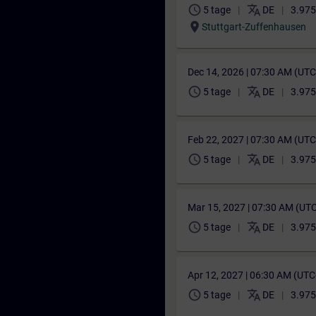
schedule
translate
5 tage
DE
3.975
location_on
Stuttgart-Zuffenhausen
Dec 14, 2026 | 07:30 AM (UT
schedule
translate
5 tage
DE
3.975
Feb 22, 2027 | 07:30 AM (UT
schedule
translate
5 tage
DE
3.975
Mar 15, 2027 | 07:30 AM (UT
schedule
translate
5 tage
DE
3.975
Apr 12, 2027 | 06:30 AM (UT
schedule
translate
5 tage
DE
3.975