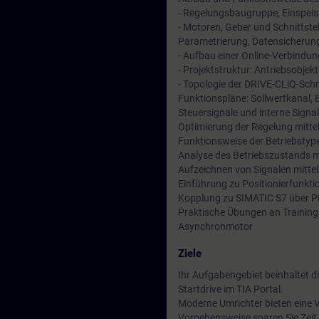
- Regelungsbaugruppe, Einspeis
- Motoren, Geber und Schnittste
Parametrierung, Datensicherung 
- Aufbau einer Online-Verbindu
- Projektstruktur: Antriebsobj
- Topologie der DRIVE-CLiQ-Schni
Funktionspläne: Sollwertkanal,
Steuersignale und interne Signa
Optimierung der Regelung mitte
Funktionsweise der Betriebstyp
Analyse des Betriebszustands m
Aufzeichnen von Signalen mittel
Einführung zu Positionierfunkti
Kopplung zu SIMATIC S7 über 
Praktische Übungen an Trainin
Asynchronmotor
Ziele
Ihr Aufgabengebiet beinhaltet 
Startdrive im TIA Portal.
Moderne Umrichter bieten eine Vi
Vorgehensweise sparen Sie Zeit