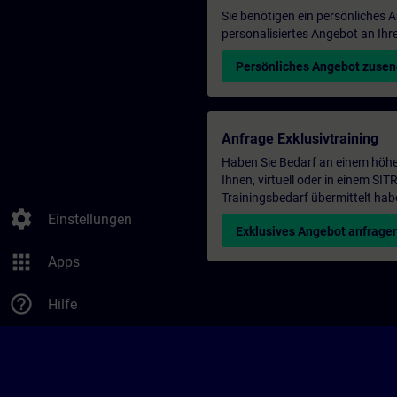
Sie benötigen ein persönliches
personalisiertes Angebot an Ihr
Persönliches Angebot zuse
Anfrage Exklusivtraining
Haben Sie Bedarf an einem höhe
Ihnen, virtuell oder in einem S
Trainingsbedarf übermittelt hab
settings
Einstellungen
Exklusives Angebot anfrage
apps
Apps
help_outline
Hilfe