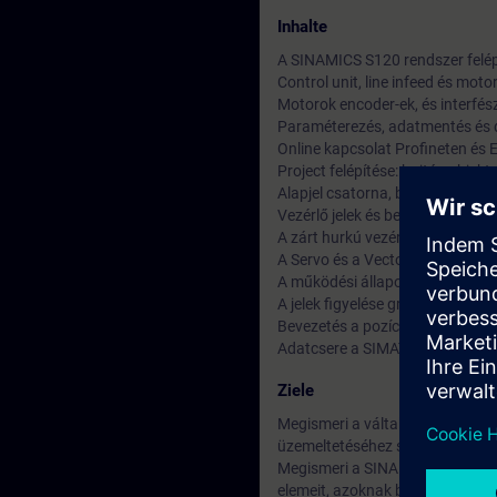
Inhalte
A SINAMICS S120 rendszer felép
Control unit, line infeed és mot
Motorok encoder-ek, és interfés
Paraméterezés, adatmentés és d
Online kapcsolat Profineten és 
Project felépítése: hajtás obje
Alapjel csatorna, bemeneti és ki
Vezérlő jelek és belső jelösszek
A zárt hurkú vezérlés optimaliz
A Servo és a Vector üzemmódok
A működési állapot elemzése eng
A jelek figyelése grafikusan (tra
Bevezetés a pozícionálásba és a
Adatcsere a SIMATIC S7-tel PRO
Ziele
Megismeri a váltakozó áramú h
üzemeltetéséhez szükséges állt
Megismeri a SINAMICS S120 mod
elemeit, azoknak beüzemeléséhe