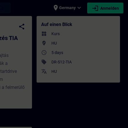
place
expand_more
login
earch
Germany
Anmelden
tálban - Training - Schulung - Weiterbil
Auf einen Blick
share
widgets
Kurs
zés TIA
where_to_vote
HU
access_time
5 days
ajtás
sell
DR-S12-TIA
ák a
tartdrive
translate
HU
em
 a felmerülő