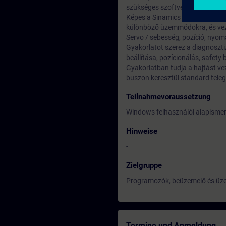
szükséges szoftveres és hardve
Képes a Sinamics S120 Paramét
különböző üzemmódokra, és vezér
Servo / sebesség, pozíció, nyo
Gyakorlatot szerez a diagnoszt
beállítása, pozícionálás, safety 
Gyakorlatban tudja a hajtást vez
buszon keresztül standard tele
Teilnahmevoraussetzung
Windows felhasználói alapismer
Hinweise
-
Zielgruppe
Programozók, beüzemelő és üze
Termine und Anmeldung