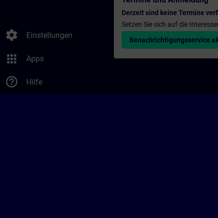
Derzeit sind keine Termine ver
Setzen Sie sich auf die Interess
settings
Einstellungen
Benachrichtigungsservice ak
apps
Apps
help_outline
Hilfe