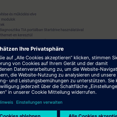
ítése és működési elve
or modulok
zek
iagnosztika TIA portálban Startdrive használatával
Ethernet-en keresztül
ktumok és hajtás komponensek
meneti jelek
apcsolás BiCo-technológiával
álása automatikus eljárásokkal
 működési elve
edélyezési jelek, figyelmeztetések és riasztások felhasználásával
ce-funkció)
z integrált biztonsági funkciók használatába
FINET-en keresztül, a PROFIdrive Standard Telegramok segítségével
ajtások üzembehelyezéséhez,
alános működési elveket és módokat.
uláris felépítésű hajtáscsalád HW
z, cseréjéhez, diagnosztizálásához