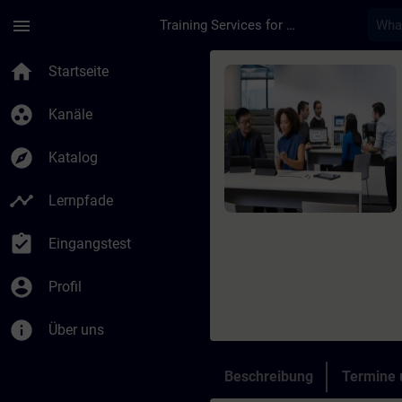
Für Hauptinhalt überspringen
Seite wurde geladen
menu
Training Services for Digital Industries
Kurs - SINAMICS S12
home
Startseite
group_work
Kanäle
explore
Katalog
timeline
Lernpfade
assignment_turned_in
Eingangstest
account_circle
Profil
info
Über uns
Beschreibung
Termine