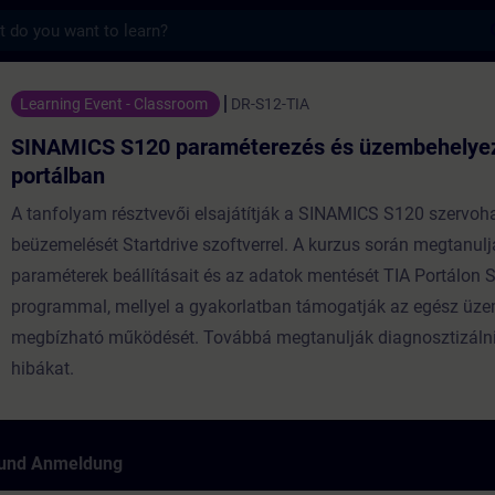
s
0 paraméterezés és üzembehelyezés TIA por
Learning Event - Classroom
DR-S12-TIA
SINAMICS S120 paraméterezés és üzembehelye
portálban
A tanfolyam résztvevői elsajátítják a SINAMICS S120 szervoh
beüzemelését Startdrive szoftverrel. A kurzus során megtanulj
paraméterek beállításait és az adatok mentését TIA Portálon S
programmal, mellyel a gyakorlatban támogatják az egész üz
megbízható működését. Továbbá megtanulják diagnosztizálni
hibákat.
 und Anmeldung