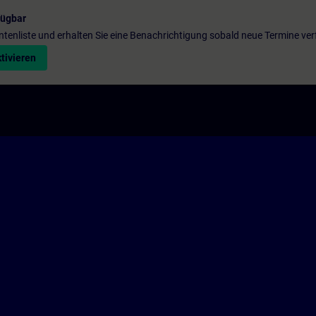
fügbar
entenliste und erhalten Sie eine Benachrichtigung sobald neue Termine ver
tivieren