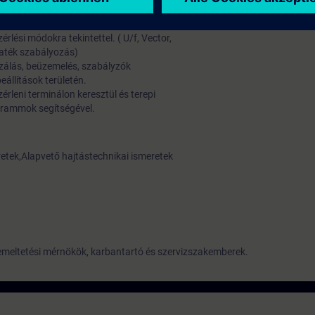
res elemeket.
erezésére, üzembe helyezésére,
lési módokra tekintettel. ( U/f, Vector,
maték szabályozás)
izálás, beüzemelés, szabályzók
beállítások területén.
érleni terminálon keresztül és terepi
grammok segítségével.
etek,Alapvető hajtástechnikai ismeretek
meltetési mérnökök, karbantartó és szervizszakemberek.