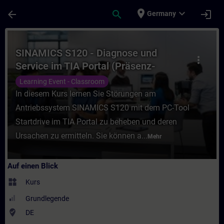
Für Hauptinhalt überspringen
Seite wurde geladen
place
expand_more
arrow_back
search
login
Germany
Kurs - SINAMICS S120 - Diagnose und Servi
SINAMICS S120 - Diagnose und
more_vert
Service im TIA Portal (Präsenz-
Training)
Learning Event - Classroom
In diesem Kurs lernen Sie Störungen am
Antriebssystem SINAMICS S120 mit dem PC-Tool
Startdrive im TIA Portal zu beheben und deren
Ursachen zu ermitteln. Sie können a...
Mehr
Auf einen Blick
widgets
Kurs
Grundlegende
where_to_vote
DE