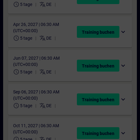
schedule
translate
5 tage
DE
Apr 26, 2027 | 06:30 AM
(UTC+00:00)
expand_more
Training buchen
schedule
translate
5 tage
DE
Jun 07, 2027 | 06:30 AM
(UTC+00:00)
expand_more
Training buchen
schedule
translate
5 tage
DE
Sep 06, 2027 | 06:30 AM
(UTC+00:00)
expand_more
Training buchen
schedule
translate
5 tage
DE
Oct 11, 2027 | 06:30 AM
(UTC+00:00)
expand_more
Training buchen
schedule
translate
5 tage
DE