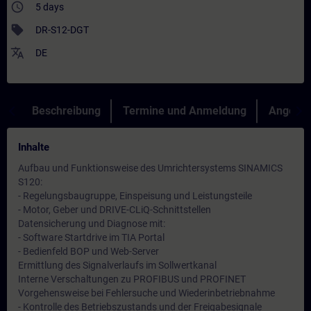
access_time
5 days
sell
DR-S12-DGT
translate
DE
Beschreibung
Termine und Anmeldung
Angebot
Inhalte
Aufbau und Funktionsweise des Umrichtersystems SINAMICS
S120:
- Regelungsbaugruppe, Einspeisung und Leistungsteile
- Motor, Geber und DRIVE-CLiQ-Schnittstellen
Datensicherung und Diagnose mit:
- Software Startdrive im TIA Portal
- Bedienfeld BOP und Web-Server
Ermittlung des Signalverlaufs im Sollwertkanal
Interne Verschaltungen zu PROFIBUS und PROFINET
Vorgehensweise bei Fehlersuche und Wiederinbetriebnahme
- Kontrolle des Betriebszustands und der Freigabesignale