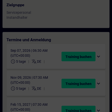
Zielgruppe
Servicepersonal
Instandhalter
Termine und Anmeldung
Sep 07, 2026 | 06:30 AM
(UTC+00:00)
expand_more
Training buchen
schedule
translate
5 tage
DE
Nov 09, 2026 | 07:30 AM
(UTC+00:00)
expand_more
Training buchen
schedule
translate
5 tage
DE
Feb 15, 2027 | 07:30 AM
(UTC+00:00)
expand_more
Training buchen