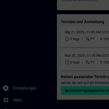
- Equipe de Manutenção
Termine und Anmeldung
Sep 21, 2026 | 11:00 AM (UT
schedule
translate
5 tage
PT
9.100
Nov 30, 2026 | 11:00 AM (UT
schedule
translate
5 tage
PT
9.100
Keinen passenden Termin 
Setzen Sie sich auf die Interess
settings
Einstellungen
Benachrichtigungsservice ak
apps
Apps