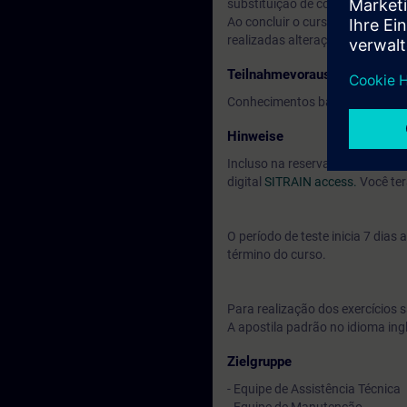
substituição de componentes e
Ao concluir o curso, você será 
realizadas alterações na plant
Teilnahmevoraussetzung
Conhecimentos básicos de acio
Hinweise
Incluso na reserva do seu curs
digital
SITRAIN access.
Você ter
O período de teste inicia 7 dia
término do curso.
Para realização dos exercícios s
A apostila padrão no idioma ing
Zielgruppe
- Equipe de Assistência Técnica