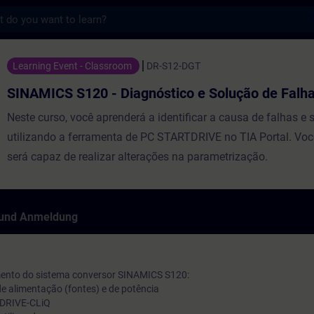
s
 - Diagnóstico e Solução de Falhas - Trai
Learning Event - Classroom
DR-S12-DGT
SINAMICS S120 - Diagnóstico e Solução de Falh
Neste curso, você aprenderá a identificar a causa de falhas e 
utilizando a ferramenta de PC STARTDRIVE no TIA Portal. V
será capaz de realizar alterações na parametrização.
 und Anmeldung
amento do sistema conversor SINAMICS S120:
de alimentação (fontes) e de potência
e DRIVE-CLiQ