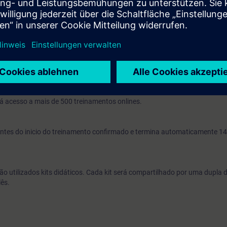
 recomissionamento.
capaz de identificar a causa das falhas e solucioná-las mais rapidament
a ou sistema, você também estará apto a adaptar a parametrização.
namentos em corrente alternada e Conhecimentos básicos em Informáti
o, você recebe uma conta de teste gratuito para acessar a Plataforma de
á acesso a mais de 500 treinamentos onlines.
s antes do inicio do treinamento confirmado e termina automaticamente 14
ão utilizados kits didáticos. Cada kit será compartilhado por uma dupla 
lês.