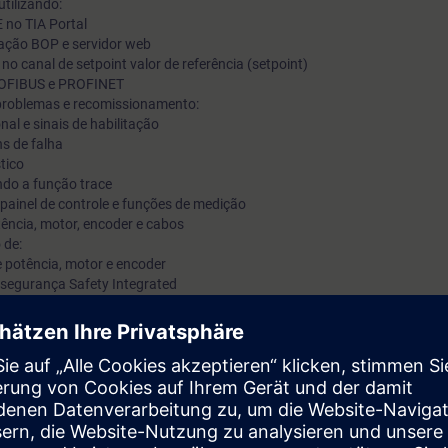
tilizando:
 no TIA Portal
ração BOP e servidor web
no canal de setpoint valor de referência (setpoint)
PROFIBUS e PROFINET
problemas e recomissionamento:
nal e sinais de habilitação
s de falha
tico
ando a função trace
 painel de controle e funções de medição
tência, motor, encoder e cabos
 de:
e potência, motor e encoder
segurança Safety Integrated
mento de treinamento com SINAMICS S120 no formato booksize
ão confiável do sistema de acionamento SINAMICS S120. Quando ocorre
or tempo possível para retomar a operação.
a manusear corretamente e com segurança os acionamentos SINAMICS S
m diversos cenários, você praticará medidas adequadas como backup de