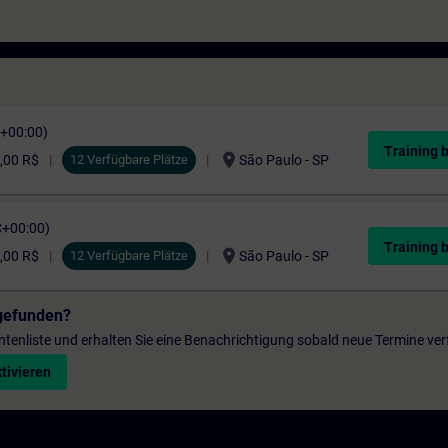
C+00:00)
Training 
location_on
,00 R$
12 Verfügbare Plätze
São Paulo - SP
C+00:00)
Training 
location_on
,00 R$
12 Verfügbare Plätze
São Paulo - SP
gefunden?
entenliste und erhalten Sie eine Benachrichtigung sobald neue Termine ver
tivieren