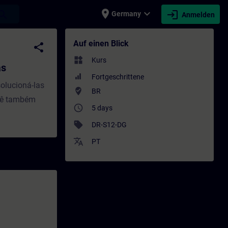
place
expand_more
login
earch
Germany
Anmelden
ning - Schulung - Weiterbildung | SITRAIN
Auf einen Blick
share
widgets
Kurs
as
Fortgeschrittene
solucioná-las
where_to_vote
BR
ocê também
access_time
5 days
sell
DR-S12-DG
translate
PT