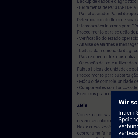
Backup de dados e diagnóstico u
- Ferramenta de PC STARTDRIVE
- Painel operador Painel de ope
Determinação do fluxo de sinais 
Interconexões internas para 
Procedimento para solução de 
- Verificação do estado operacio
- Análise de alarmes e mensagen
- Leitura da memória de diagnós
- Rastreamento de sinais utiliz
- Operação de teste utilizando o
Falhas típicas de unidade de po
Procedimento para substituição
- Módulo de controle, unidade d
- Componentes com funções de 
Exercícios práticos em equipa
Ziele
Você é responsável pela operaç
devem ser solucionadas no men
Neste curso, você aprenderá 
ocorrer uma falha. Com base e