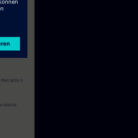
e. Quando forem
ca
 Aprendizagem
 dias após o
de alunos.