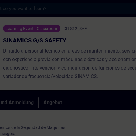
s
 SAFETY - Training - Schulung - Weiterbil
Learning Event - Classroom
DR-S12_SAF
SINAMICS G/S SAFETY
Dirigido a personal técnico en áreas de mantenimiento, servici
con experiencia previa con máquinas eléctricas y accionamient
diagnóstico, intervención y configuración de funciones de seg
variador de frecuencia/velocidad SINAMICS.
 und Anmeldung
Angebot
ntos de la Seguridad de Máquinas.
riesgos.