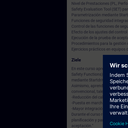
Nivel de Prestaciones (PL, Perfo
Safety Evaluation Tool (SET) par
Parametrización mediante Startd
Funciones de seguridad integra
Control de las funciones de se
Efecto de los ajustes del control
Ejecución de la prueba de acept
Procedimientos para la gestión 
Ejercicios prácticos en equipo
Ziele
En este curso aprenderá a utili
Safety Functions). Conocerá las
mediante Startdrive en TIA Porta
Asimismo, aprenderá a aprovecha
convencional, tales como:
-Reducción del cableado.
-Puesta en marcha más rápida d
-Mayor integración de las funci
Durante el curso recorrerá toda
planificación y parametrización 
aceptación."