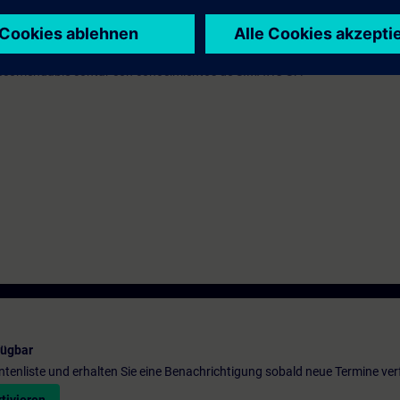
20 de acuerdo con los cursos DR-S12-PM o DR-S12-PMT.
recomendable contar con conocimientos de SIMATIC S7."
fügbar
entenliste und erhalten Sie eine Benachrichtigung sobald neue Termine ver