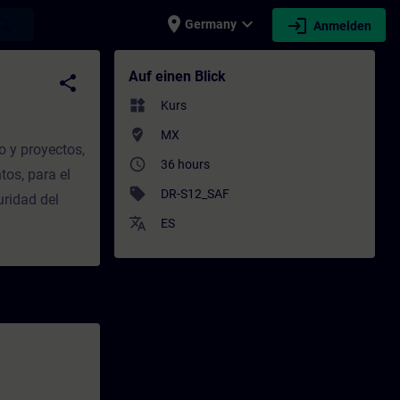
place
expand_more
login
earch
Germany
Anmelden
dung | SITRAIN
Auf einen Blick
share
widgets
Kurs
where_to_vote
MX
o y proyectos,
access_time
36 hours
os, para el
sell
DR-S12_SAF
uridad del
translate
ES