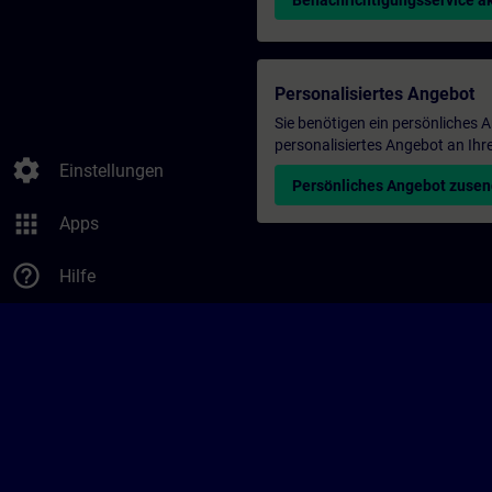
Benachrichtigungsservice ak
Personalisiertes Angebot
Sie benötigen ein persönliches
personalisiertes Angebot an Ihr
settings
Einstellungen
Persönliches Angebot zuse
apps
Apps
help_outline
Hilfe