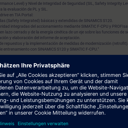
rmance Level) y Nivel de Integridad de Seguridad (SIL, Safety Integrity Lev
a la evaluación de PL y SIL.
rive en TIA Portal:
das (Safety Integrated) básicas y extendidas de SINAMICS S120.
guridad integradas del accionamiento mediante SIMATIC F-CPU y PROFIsa
 en lazo cerrado y de la energía cinética de un eje sobre las funciones de 
ación y elaboración del informe de aceptación.
de repuestos y la implementación de medidas de modernización (retrofit)
s de entrenamiento con SINAMICS S120 y SIMATIC F-CPU."
zar y gestionar las funciones de seguridad basadas en accionamientos (D
 aplicaciones de las diferentes funciones de seguridad y será capaz de p
l.
r las ventajas que estas soluciones ofrecen frente a la tecnología de s
e máquinas idénticas.
ones de seguridad en el sistema de automatización.
s las etapas necesarias para la implementación de las funciones de segur
hasta la realización de las pruebas correspondientes y la elaboración del 