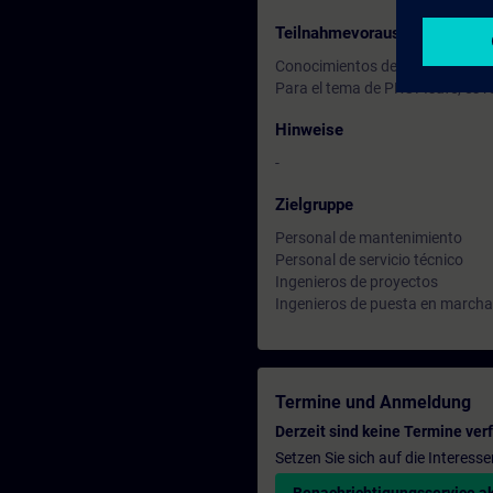
Teilnahmevoraussetzung
Conocimientos de SINAMICS S1
Para el tema de PROFIsafe, es 
Hinweise
-
Zielgruppe
Personal de mantenimiento
Personal de servicio técnico
Ingenieros de proyectos
Ingenieros de puesta en marcha
Termine und Anmeldung
Derzeit sind keine Termine ver
Setzen Sie sich auf die Interess