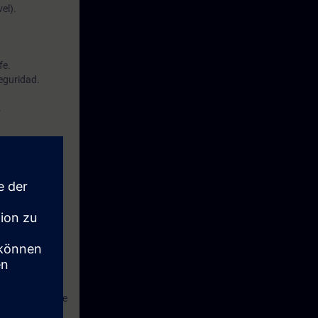
el).
fe.
seguridad.
.
rive-based
arametrizarlas
eguridad
idad, desde la
informe final de