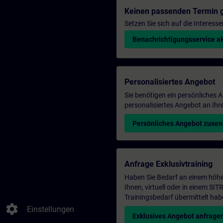
Keinen passenden Termin 
Setzen Sie sich auf die Interess
Benachrichtigungsservice ak
Personalisiertes Angebot
Sie benötigen ein persönliches
personalisiertes Angebot an Ihr
Persönliches Angebot zuse
Anfrage Exklusivtraining
Haben Sie Bedarf an einem höhe
Ihnen, virtuell oder in einem S
Trainingsbedarf übermittelt hab
settings
Einstellungen
Exklusives Angebot anfrage