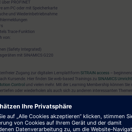
C über PROFINET
ve am PC oder mit Speicherkarte
suche und Wiederinbetriebnahme
ehlermeldungen
rs
tels Trace-Funktion
h von:
nen (Safety Integrated)
gsgeräten mit SINAMICS G220
tenfreier Zugang zur digitalen Lernplattform
SITRAIN access
– beginnend
ach Kursende. Hier finden Sie web-based Trainings zu
SINAMICS Umricht
otion Control
und vielen mehr. Mit der Learning Membership können Sie 
vertiefen oder wiederholen als auch sich zu anderen interessanten Themen
sicheren Umgang mit den Antrieben SINAMICS G220 bei der Inbetriebnahm
ner Szenarien üben Sie die Inbetriebnahme und Service-Tätigkeiten wie D
d Wiederinbetriebnahme.