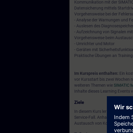
Kommunikation mit der SIMATI
Datensicherung mittels Startdri
Vorgehensweise bei der Fehler
- Analyse der Warnungen und F
- Auslesen des Diagnosespeiche
- Aufzeichnung von Signalen mit
Vorgehensweise beim Austausc
- Umrichter und Motor
- Geräten mit Sicherheitsfunktio
Praktische Übungen an Trainin
Im Kurspreis enthalten:
Ein kos
vor Kursstart bis zwei Wochen n
weiteren Themen wie
SIMATIC M
Inhalte dieses Learning Events 
Ziele
In diesem Kurs lernen Sie den 
Service-Fall. Anhand verschiede
Austausch von Komponenten un