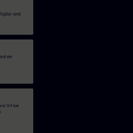
fügbar sind.
end ein
or Ort bei
n