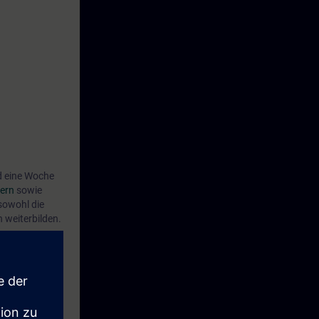
 eine Woche
ern
sowie
sowohl die
 weiterbilden.
e und im
atensicherung,