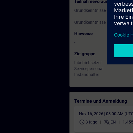
Teilnahmevoraussetzung
Grundkenntnisse der Antriebste
Grundkenntnisse in SIMATIC TIA
Hinweise
-
Zielgruppe
Inbetriebsetzer
Servicepersonal
Instandhalter
Termine und Anmeldung
Nov 16, 2026 | 08:00 AM (UT
schedule
translate
3 tage
EN
1.455