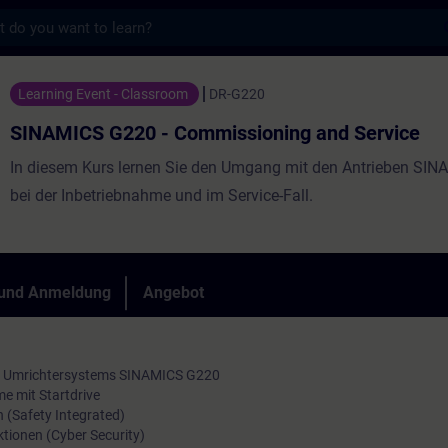
s
0 - Commissioning and Service - Training 
Learning Event - Classroom
DR-G220
SINAMICS G220 - Commissioning and Service
In diesem Kurs lernen Sie den Umgang mit den Antrieben SI
bei der Inbetriebnahme und im Service-Fall.
 und Anmeldung
Angebot
s Umrichtersystems SINAMICS G220
e mit Startdrive
n (Safety Integrated)
ktionen (Cyber Security)