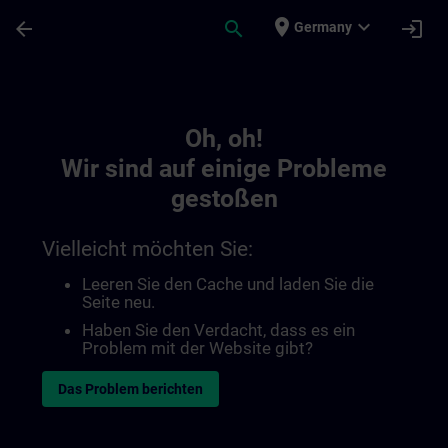
Für Hauptinhalt überspringen
Seite wurde geladen
place
expand_more
arrow_back
search
login
Germany
Toc | SITRAIN
Oh, oh!
Wir sind auf einige Probleme
gestoßen
Vielleicht möchten Sie:
Leeren Sie den Cache und laden Sie die
Seite neu.
Haben Sie den Verdacht, dass es ein
Problem mit der Website gibt?
Das Problem berichten