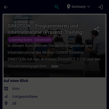
Für Hauptinhalt überspringen
Seite wurde geladen
place
expand_more
arrow_back
search
login
Germany
Kurs - SIMOTION - Programmieren und Inbe
SIMOTION - Programmieren und
share
Inbetriebnahme (Präsenz-Training)
Learning Event - Classroom
In diesem Kurs erlernen Sie die Konfiguration und
Inbetriebnahme des Motion Control Systems
SIMOTION mit den Antrieben SINAMICS S120 und den
Visualisierungsgeräten. ...
Mehr
Auf einen Blick
widgets
Kurs
Fortgeschrittene
where_to_vote
DE