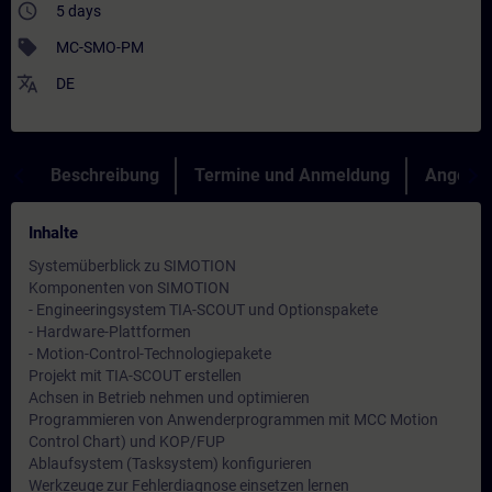
access_time
5 days
sell
MC-SMO-PM
translate
DE
Beschreibung
Termine und Anmeldung
Angebot
Inhalte
Systemüberblick zu SIMOTION
Komponenten von SIMOTION
- Engineeringsystem TIA-SCOUT und Optionspakete
- Hardware-Plattformen
- Motion-Control-Technologiepakete
Projekt mit TIA-SCOUT erstellen
Achsen in Betrieb nehmen und optimieren
Programmieren von Anwenderprogrammen mit MCC Motion
Control Chart) und KOP/FUP
Ablaufsystem (Tasksystem) konfigurieren
Werkzeuge zur Fehlerdiagnose einsetzen lernen