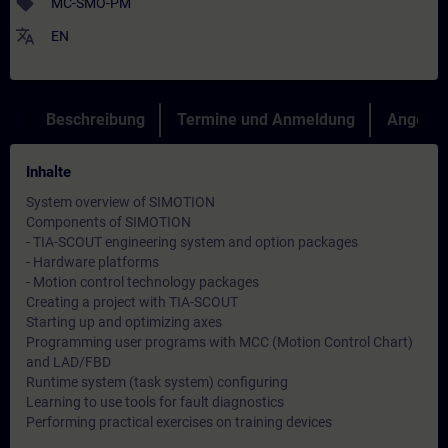
sell
MC-SMO-PM
translate
EN
Beschreibung
Termine und Anmeldung
Angebot
Inhalte
System overview of SIMOTION
Components of SIMOTION
- TIA-SCOUT engineering system and option packages
- Hardware platforms
- Motion control technology packages
Creating a project with TIA-SCOUT
Starting up and optimizing axes
Programming user programs with MCC (Motion Control Chart)
and LAD/FBD
Runtime system (task system) configuring
Learning to use tools for fault diagnostics
Performing practical exercises on training devices