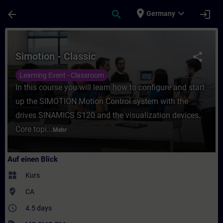
Für Hauptinhalt überspringen
Seite wurde geladen
place
expand_more
arrow_back
search
login
Germany
Kurs - Simotion - Classic - Training - Schu
Simotion - Classic
share
Learning Event - Classroom
In this course you will learn how to configure and start
up the SIMOTION Motion Control system with the
drives SINAMICS S120 and the visualization devices.
Core topi...
Mehr
Auf einen Blick
widgets
Kurs
where_to_vote
CA
access_time
4.5 days