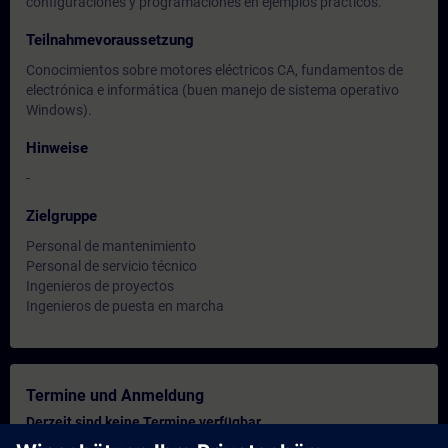
configuraciones y programaciones en ejemplos prácticos.
Teilnahmevoraussetzung
Conocimientos sobre motores eléctricos CA, fundamentos de
electrónica e informática (buen manejo de sistema operativo
Windows).
Hinweise
-
Zielgruppe
Personal de mantenimiento
Personal de servicio técnico
Ingenieros de proyectos
Ingenieros de puesta en marcha
Termine und Anmeldung
Derzeit sind keine Termine verfügbar
Setzen Sie sich auf die Interessentenliste und erhalten Sie eine