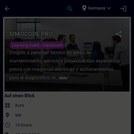
Für Hauptinhalt überspringen
Seite wurde geladen
place
expand_more
arrow_back
search
login
Germany
Kurs - SIMOCODE PRO - Training - Schulun
SIMOCODE PRO
share
Learning Event - Classroom
Dirigido a personal técnico en áreas de
mantenimiento, servicio y proyectos, con experiencia
previa con máquinas eléctricas y accionamientos,
para el diagnóstico, in...
Mehr
Auf einen Blick
widgets
Kurs
where_to_vote
MX
access_time
16 hours