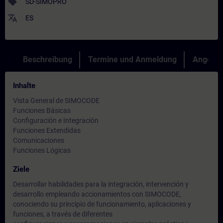
sell
SD-SIMOPRO
translate
ES
Beschreibung
Termine und Anmeldung
Angebot
Inhalte
Vista General de SIMOCODE
Funciones Básicas
Configuración e Integración
Funciones Extendidas
Comunicaciones
Funciones Lógicas
Ziele
Desarrollar habilidades para la integración, intervención y
desarrollo empleando accionamientos con SIMOCODE,
conociendo su principio de funcionamiento, aplicaciones y
funciones, a través de diferentes